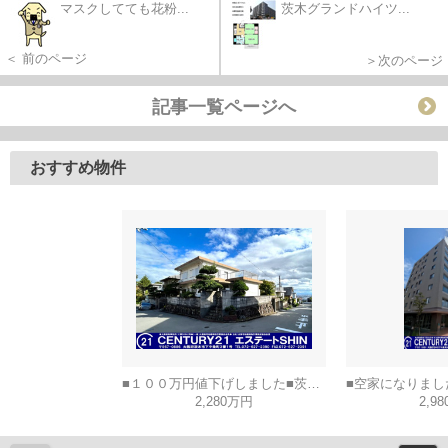
マスクしてても花粉...
茨木グランドハイツ...
＜ 前のページ
＞次のページ
記事一覧ページへ
おすすめ物件
■１００万円値下げしました■茨木市山手台五丁目
2,280万円
2,9