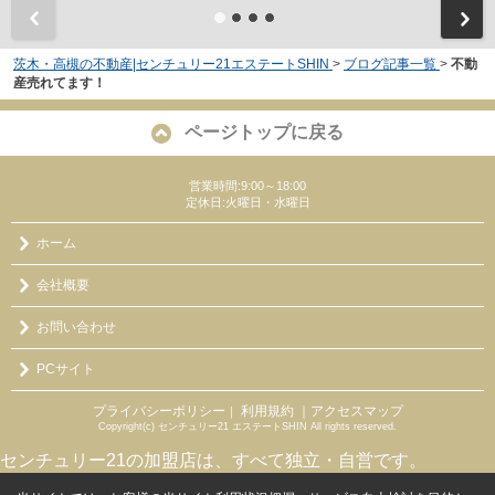
茨木・高槻の不動産|センチュリー21エステートSHIN
>
ブログ記事一覧
>
不動
産売れてます！
ページトップに戻る
営業時間:9:00～18:00
定休日:火曜日・水曜日
ホーム
会社概要
お問い合わせ
PCサイト
プライバシーポリシー
利用規約
｜アクセスマップ
｜
Copyright(c) センチュリー21 エステートSHIN All rights reserved.
センチュリー21の加盟店は、すべて独立・自営です。