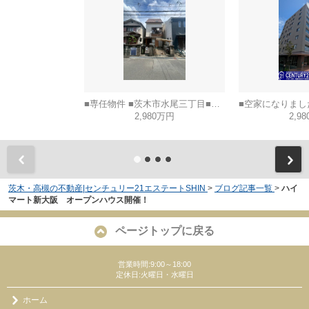
■専任物件 ■茨木市水尾三丁目■建築条件なし土地
2,980万円
2,9
茨木・高槻の不動産|センチュリー21エステートSHIN
>
ブログ記事一覧
>
ハイ
マート新大阪 オープンハウス開催！
ページトップに戻る
営業時間:9:00～18:00
定休日:火曜日・水曜日
ホーム