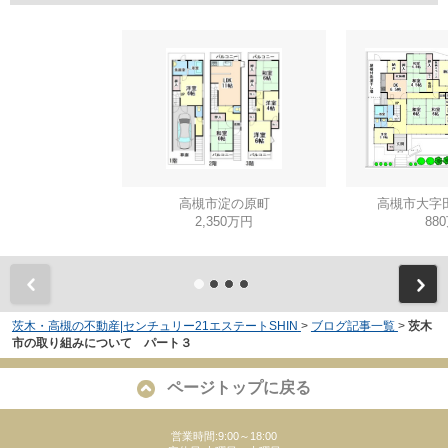
高槻市淀の原町
高槻市大字
2,350万円
88
茨木・高槻の不動産|センチュリー21エステートSHIN
>
ブログ記事一覧
>
茨木
市の取り組みについて パート３
ページトップに戻る
営業時間:9:00～18:00