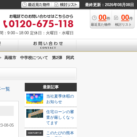
最終更新：2026年08月08日
00
00
件
件
最近見た物件
検討リスト
：9:00～18:00
定休日：火曜日・水曜日
>
高槻市 中学校について 第2弾 阿武
最新記事
事一覧
当社夏季休暇の
お知らせ
住宅ローンの審
査が厳しくなっ
てます
23-08-05
このたびの熊本