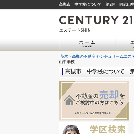
高槻市 中学校について 第2弾 阿武山中
茨木・高槻の不動産|センチュリー21エステ
山中学校
高槻市 中学校について 第