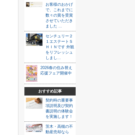
お客様のおかげ
で、これまでに
数々の賞を受賞
させていただき
ました ...
センチュリー２
１エステートＳ
ＨＩＮです 外観
をリフレッシュ
しまし...
2026春の住み替え
応援フェア開催中
おすすめ記事
契約時の重要事
項説明及び契約
書説明の体験会
を実施します！
茨木・高槻の不
動産売却なら