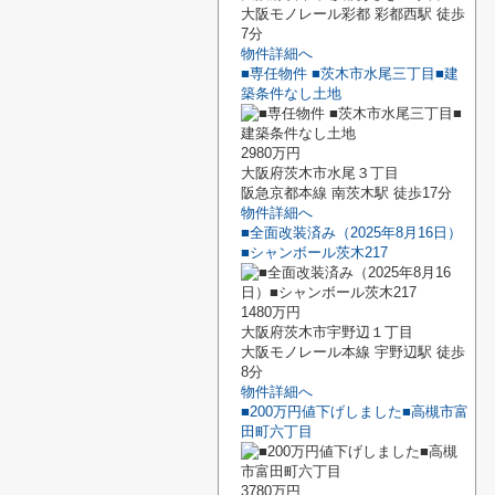
大阪モノレール彩都 彩都西駅 徒歩
7分
物件詳細へ
■専任物件 ■茨木市水尾三丁目■建
築条件なし土地
2980万円
大阪府茨木市水尾３丁目
阪急京都本線 南茨木駅 徒歩17分
物件詳細へ
■全面改装済み（2025年8月16日）
■シャンボール茨木217
1480万円
大阪府茨木市宇野辺１丁目
大阪モノレール本線 宇野辺駅 徒歩
8分
物件詳細へ
■200万円値下げしました■高槻市富
田町六丁目
3780万円