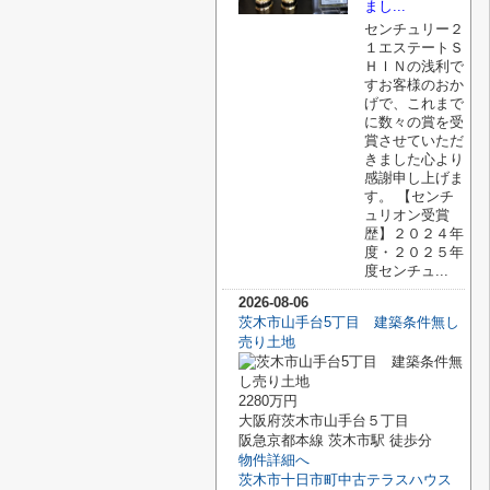
まし...
センチュリー２
１エステートＳ
ＨＩＮの浅利で
すお客様のおか
げで、これまで
に数々の賞を受
賞させていただ
きました心より
感謝申し上げま
す。 【センチ
ュリオン受賞
歴】２０２４年
度・２０２５年
度センチュ...
2026-08-06
茨木市山手台5丁目 建築条件無し
売り土地
2280万円
大阪府茨木市山手台５丁目
阪急京都本線 茨木市駅 徒歩分
物件詳細へ
茨木市十日市町中古テラスハウス