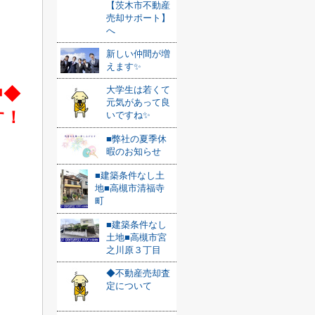
【茨木市不動産
売却サポート】
へ
新しい仲間が増
えます✨
中◆
大学生は若くて
元気があって良
す！
いですね✨
■弊社の夏季休
暇のお知らせ
■建築条件なし土
地■高槻市清福寺
町
■建築条件なし
土地■高槻市宮
之川原３丁目
◆不動産売却査
定について