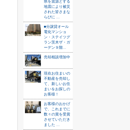
県を震源とする
地震により被災
された皆さまな
らびに ...
■分譲貸オール
電化マンショ
ン・ステイツグ
ラン茨木ザ・ガ
ーデン９階...
売却相談増加中
現在お住まいの
不動産を売却し
て、新しいお住
まいをお探しの
お客様！
お客様のおかげ
で、これまでに
数々の賞を受賞
させていただき
ました ...