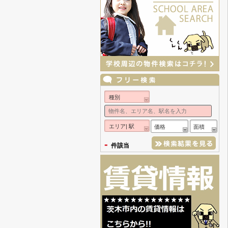
種別
エリア| 駅
価格
面積
-
件該当