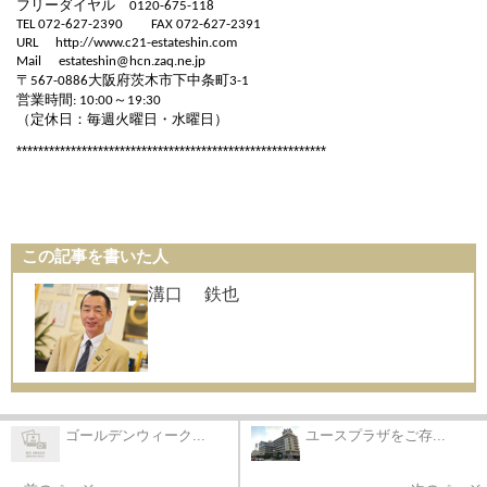
フリーダイヤル
0120-675-118
TEL 072-627-2390
FAX 072-627-2391
URL
http://www.c21-estateshin.com
Mail
estateshin@hcn.zaq.ne.jp
〒
大阪府茨木市下中条町
567-0886
3-1
営業時間
～
: 10:00
19:30
（定休日：毎週火曜日・水曜日）
*********************************************************
この記事を書いた人
溝口 鉄也
ゴールデンウィーク...
ユースプラザをご存...