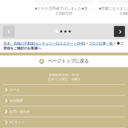
■１００万円値下げしました■茨木市山手台五丁目
2,280万円
2,9
茨木・高槻の不動産|センチュリー21エステートSHIN
>
ブログ記事一覧
>
◆ご
売却をご検討のお客様へ
ページトップに戻る
営業時間:9:00～18:00
定休日:火曜日・水曜日
ホーム
会社概要
お問い合わせ
PCサイト