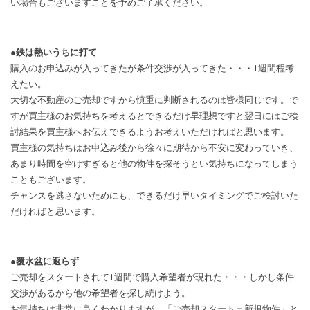
い場合もございますことを予めご了承ください。
●鉄は熱いうちに打て
購入のお申込みが入ってきたが条件交渉が入ってきた・・・
1
週間程考
えたい。
大切な不動産のご売却ですから慎重に判断されるのは皆様同じです。で
すが買主様のお気持ちを考えるとできるだけ早理想ですと翌日にはご検
討結果を買主様へお伝えできるようお考えいただければと思います。
買主様の気持ちはお申込み後から徐々に期待から不安に変わっていき、
あまり時間を空けすぎると他の物件を探そうとい気持ちになってしまう
こともございます。
チャンスを逃さないためにも、できるだけ早いタイミングでご検討いた
だければと思います。
●覆水盆に返らず
ご売却をスタートされて
1
週間で購入希望者が現れた・・・しかし条件
交渉があるから他の希望者を探し続けよう。
お気持ちは非常に良くわかりますが、「ご売却スタート＝新規物件」と