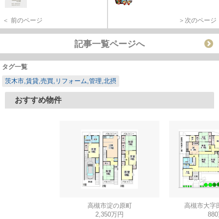
＜ 前のページ
＞次のページ
記事一覧ページへ
タグ一覧
茨木市,賃貸,売買,リフォーム,管理,北摂
おすすめ物件
高槻市淀の原町
高槻市大字
2,350万円
88