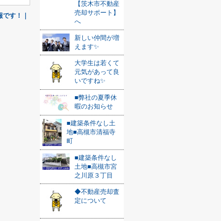
【茨木市不動産
売却サポート】
報です！｜
へ
新しい仲間が増
えます✨
大学生は若くて
元気があって良
いですね✨
■弊社の夏季休
暇のお知らせ
■建築条件なし土
地■高槻市清福寺
町
■建築条件なし
土地■高槻市宮
之川原３丁目
◆不動産売却査
定について