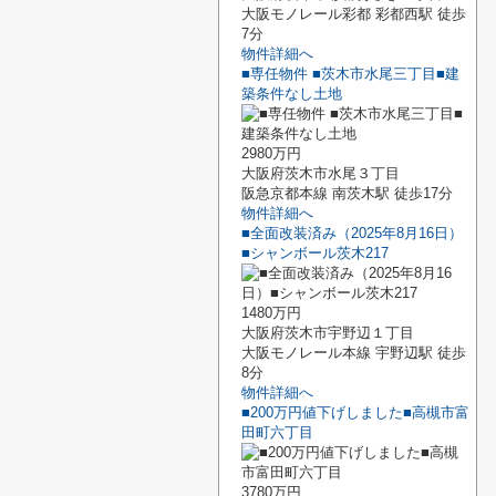
大阪モノレール彩都 彩都西駅 徒歩
7分
物件詳細へ
■専任物件 ■茨木市水尾三丁目■建
築条件なし土地
2980万円
大阪府茨木市水尾３丁目
阪急京都本線 南茨木駅 徒歩17分
物件詳細へ
■全面改装済み（2025年8月16日）
■シャンボール茨木217
1480万円
大阪府茨木市宇野辺１丁目
大阪モノレール本線 宇野辺駅 徒歩
8分
物件詳細へ
■200万円値下げしました■高槻市富
田町六丁目
3780万円