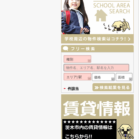
種別
エリア| 駅
価格
面積
-
件該当