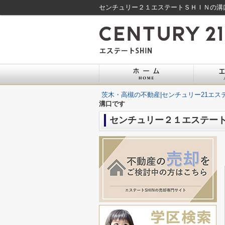
センチュリー２１エステートＳＨＩＮの溝口
茨木・高槻の不動産|センチュリー21エステ
溝口です
センチュリー２１エステー