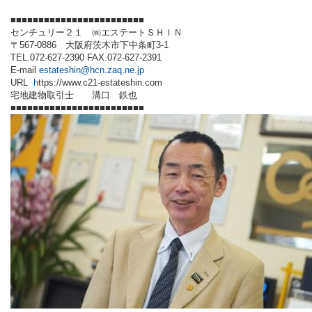
■■■■■■■■■■■■■■■■■■■■■■■■
センチュリー２１ ㈱エステートＳＨＩＮ
〒567-0886 大阪府茨木市下中条町3-1
TEL.072-627-2390 FAX.072-627-2391
E-mail
estateshin
@hcn.zaq.ne.jp
URL
h
ttps://www.c21-estateshin.com
宅地建物取引士 溝口 鉄也
■■■■■■■■■■■■■■■■■■■■■■■■