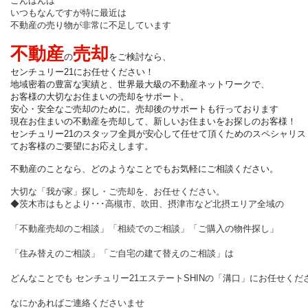
こんばんは
いつもなんですが特に最近は
不動産の売り物が非常に不足しています
不動産
売却
の
をご検討なら、
センチュリー21にお任せください！
地域密着の豊富な実績と、世界最大級の不動産ネットワークで、
お客様の大切なお住まいの売却をサポート。
安心・安全なご売却のために。売却後のサポートも行っております
現在お住まいの不動産を売却して、新しいお住まいをお探しのお客様！
センチュリー21のスタッフ全員が安心して任せて頂くためのスペシャリス
てお客様のご要望にお応えします。
不動産のことなら、どのようなことでもお気軽にご相談ください。
大切な「我が家」探し・ご売却を、お任せください。
◆茨木市はもとより･･･高槻市、吹田、摂津市など北摂エリア全域の
「不動産売却のご相談」「相続でのご相談」「ご購入の物件探し」
「住み替えのご相談」「ご自宅の建て替えのご相談」は
どんなことでも
センチュリー
21
エステート
SHIN
の「溝口」にお任せくだ
なにかあればご連絡くださいませ