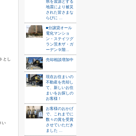
県を震源とする
地震により被災
された皆さまな
らびに ...
■分譲貸オール
電化マンショ
ン・ステイツグ
ラン茨木ザ・ガ
ーデン９階...
トとし
売却相談増加中
現在お住まいの
不動産を売却し
て、新しいお住
まいをお探しの
お客様！
お客様のおかげ
で、これまでに
数々の賞を受賞
さい
させていただき
ました ...