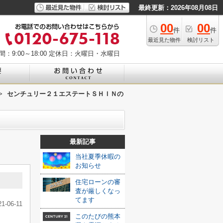
最終更新：2026年08月08日
00
00
件
件
最近見た物件
検討リスト
：9:00～18:00
定休日：火曜日・水曜日
>
センチュリー２１エステートＳＨＩＮの
最新記事
当社夏季休暇の
お知らせ
住宅ローンの審
査が厳しくなっ
てます
21-06-11
このたびの熊本