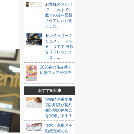
お客様のおかげ
で、これまでに
数々の賞を受賞
させていただき
ました ...
センチュリー２
１エステートＳ
ＨＩＮです 外観
をリフレッシュ
しまし...
2026春の住み替え
応援フェア開催中
おすすめ記事
契約時の重要事
項説明及び契約
書説明の体験会
を実施します！
茨木・高槻の不
動産売却なら