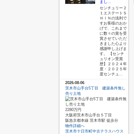
まし...
センチュリー２
１エステートＳ
ＨＩＮの浅利で
すお客様のおか
げで、これまで
に数々の賞を受
賞させていただ
きました心より
感謝申し上げま
す。 【センチ
ュリオン受賞
歴】２０２４年
度・２０２５年
度センチュ...
2026-08-06
茨木市山手台5丁目 建築条件無し
売り土地
2280万円
大阪府茨木市山手台５丁目
阪急京都本線 茨木市駅 徒歩分
物件詳細へ
茨木市十日市町中古テラスハウス