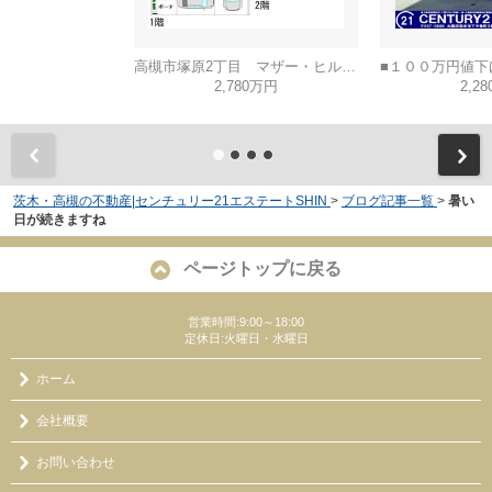
高槻市塚原2丁目 マザー・ヒルズ高槻
2,780万円
2,2
茨木・高槻の不動産|センチュリー21エステートSHIN
>
ブログ記事一覧
>
暑い
日が続きますね
ページトップに戻る
営業時間:9:00～18:00
定休日:火曜日・水曜日
ホーム
会社概要
お問い合わせ