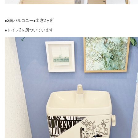
●2面バルコニー●出窓2ヶ所
●トイレ2ヶ所ついています