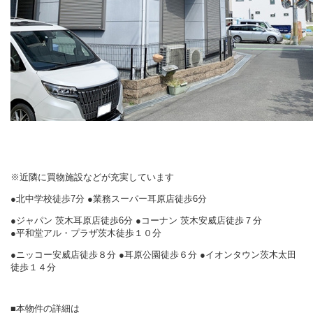
※近隣に買物施設などが充実しています
●北中学校徒歩7分 ●業務スーパー耳原店徒歩6分
●ジャパン 茨木耳原店徒歩6分
●コーナン 茨木安威店徒歩７分
●平和堂アル・プラザ茨木徒歩１０分
●ニッコー安威店徒歩８分 ●耳原公園徒歩６分 ●イオンタウン茨木太田
徒歩１４分
■本物件の詳細は