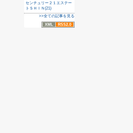
センチュリー２１エステー
トＳＨＩＮ(21)
>>全ての記事を見る
XML
RSS2.0