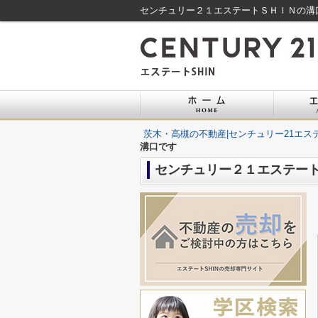
センチュリー２１エステートＳＨＩＮの溝口
茨木・高槻の不動産|センチュリー21エステ
溝口です
センチュリー２１エステー