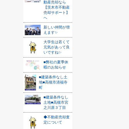
動産売却なら
【茨木市不動産
売却サポート】
へ
新しい仲間が増
えます✨
大学生は若くて
元気があって良
いですね✨
■弊社の夏季休
暇のお知らせ
■建築条件なし土
地■高槻市清福寺
町
■建築条件なし
土地■高槻市宮
之川原３丁目
◆不動産売却査
定について