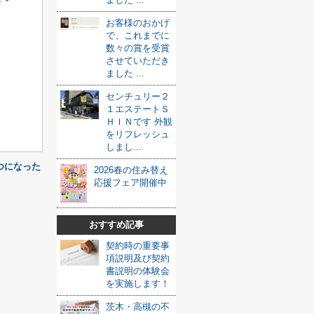
お客様のおかげ
で、これまでに
数々の賞を受賞
させていただき
ました ...
センチュリー２
１エステートＳ
ＨＩＮです 外観
をリフレッシュ
しまし...
つになった
2026春の住み替え
応援フェア開催中
おすすめ記事
契約時の重要事
項説明及び契約
書説明の体験会
を実施します！
茨木・高槻の不