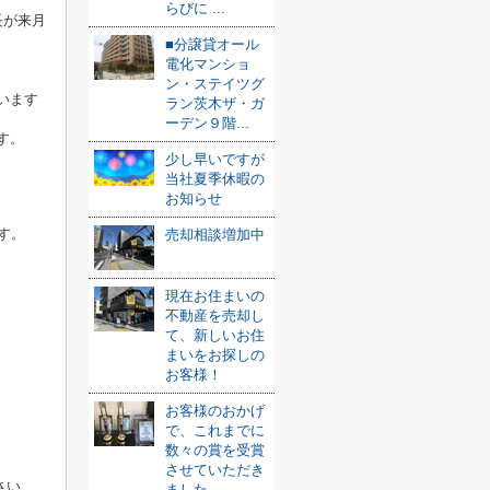
らびに ...
長が来月
■分譲貸オール
電化マンショ
ン・ステイツグ
います
ラン茨木ザ・ガ
ーデン９階...
す。
少し早いですが
当社夏季休暇の
お知らせ
す。
売却相談増加中
現在お住まいの
不動産を売却し
て、新しいお住
まいをお探しの
お客様！
お客様のおかげ
で、これまでに
数々の賞を受賞
させていただき
さい
ました ...