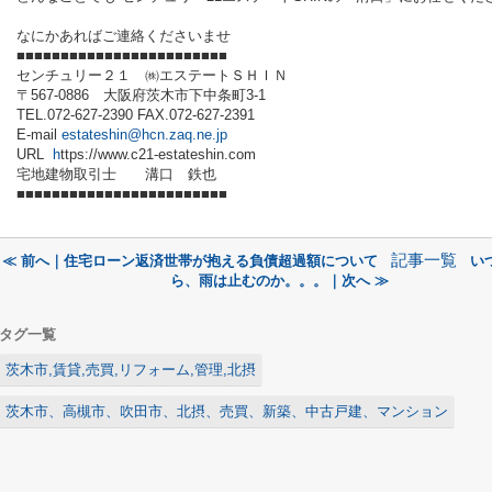
なにかあればご連絡くださいませ
■■■■■■■■■■■■■■■■■■■■■■■■
センチュリー２１ ㈱エステートＳＨＩＮ
〒567-0886 大阪府茨木市下中条町3-1
TEL.072-627-2390 FAX.072-627-2391
E-mail
estateshin
@hcn.zaq.ne.jp
URL
h
ttps://www.c21-estateshin.com
宅地建物取引士 溝口 鉄也
■■■■■■■■■■■■■■■■■■■■■■■■
記事一覧
≪ 前へ｜住宅ローン返済世帯が抱える負債超過額について
い
ら、雨は止むのか。。。｜次へ ≫
タグ一覧
茨木市,賃貸,売買,リフォーム,管理,北摂
茨木市、高槻市、吹田市、北摂、売買、新築、中古戸建、マンション