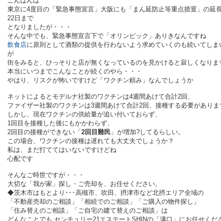
こんばんは
東京に4度目の「緊急事態宣言」大阪にも「
まん延防止等重点措置」の延
22日まで
となりましたが・・・
そんな中でも、
緊急事態宣言下で
「オリンピック」ありきなんですね
飲食店
に原則として酒類の提供を行わないよう求めていくのも続いてしま
が
街をみると、ひっそりと店が無くなっているのを見かけると寂しくなりま
本当にいつまでこんなことが続くのやら・・・
やはり、リスクが怖いですけど「ワクチン頼み」なんでしょうか
ネットによると
モデルナ社製のワクチンは4週間あけて合計2回、
ファイザー社製のワクチンは3週間あけて合計2回、接種する必要がありま
しかし、現在ワクチンの供給量が追い付いておらず、
1回目を接種した後にもかかわらず、
2回目の接種ができない「
2回目難民
」が増加?してるらしい。
この場合、ワクチンの接種は遅れても大丈夫でしょうか？
私は、まだ打ててはいないですけどね
心配です
そんなご時世ですが・・・
大切な「我が家」探し・ご売却を、お任せください。
◆茨木市はもとより･･･高槻市、吹田、摂津市など北摂エリア全域の
「不動産売却のご相談」「相続でのご相談」「ご購入の物件探し」
「住み替えのご相談」「ご自宅の建て替えのご相談」は
どんなことでも
センチュリー
21
エステート
SHIN
の「溝口」にお任せくだ