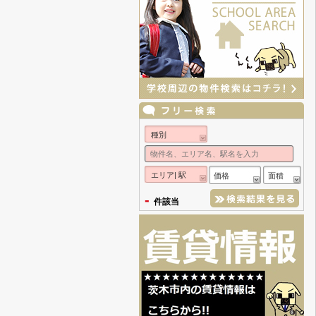
種別
エリア| 駅
価格
面積
-
件該当