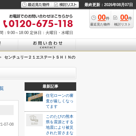
最終更新：2026年08月07日
00
00
件
件
最近見た物件
検討リスト
：9:00～18:00
定休日：火曜日・水曜日
>
センチュリー２１エステートＳＨＩＮの
最新記事
覧
住宅ローンの審
査が厳しくなっ
てます
このたびの熊本
県を震源とする
21-07-08
地震により被災
された皆さまな