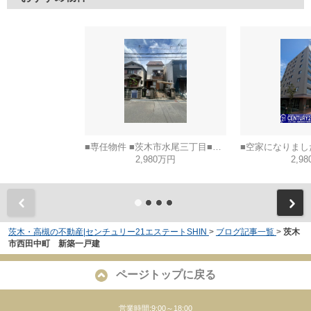
■専任物件 ■茨木市水尾三丁目■建築条件なし土地
2,980万円
2,9
茨木・高槻の不動産|センチュリー21エステートSHIN
>
ブログ記事一覧
>
茨木
市西田中町 新築一戸建
ページトップに戻る
営業時間:9:00～18:00