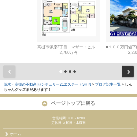
高槻市塚原2丁目 マザー・ヒルズ高槻
2,780万円
2,2
茨木・高槻の不動産|センチュリー21エステートSHIN
>
ブログ記事一覧
>
しん
ちゃんグッズまだあります！
ページトップに戻る
営業時間:9:00～18:00
定休日:火曜日・水曜日
ホーム