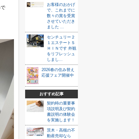
お客様のおかげ
いで
で、これまでに
数々の賞を受賞
させていただき
ました ...
センチュリー２
１エステートＳ
ＨＩＮです 外観
をリフレッシュ
しまし...
2026春の住み替え
応援フェア開催中
おすすめ記事
契約時の重要事
項説明及び契約
書説明の体験会
を実施します！
茨木・高槻の不
動産売却なら