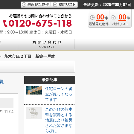
最終更新：2026年08月07日
00
00
件
件
最近見た物件
検討リスト
：9:00～18:00
定休日：火曜日・水曜日
>
茨木市庄２丁目 新築一戸建
最新記事
覧
住宅ローンの審
査が厳しくなっ
てます
このたびの熊本
21-11-04
県を震源とする
地震により被災
された皆さまな
らびに ...