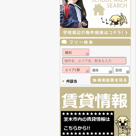
種別
エリア| 駅
価格
面積
-
件該当