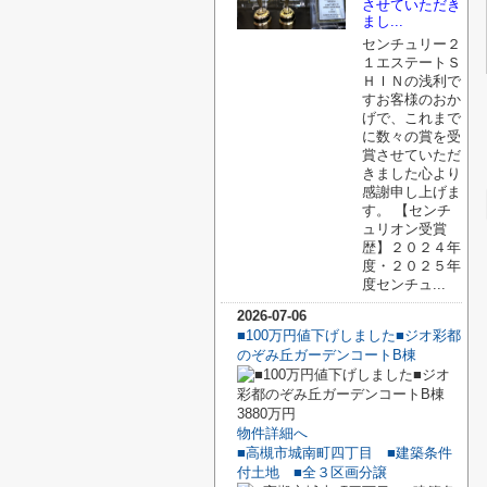
させていただき
まし...
センチュリー２
１エステートＳ
ＨＩＮの浅利で
すお客様のおか
げで、これまで
に数々の賞を受
賞させていただ
きました心より
感謝申し上げま
す。 【センチ
ュリオン受賞
歴】２０２４年
度・２０２５年
度センチュ...
2026-07-06
■100万円値下げしました■ジオ彩都
のぞみ丘ガーデンコートB棟
3880万円
物件詳細へ
■高槻市城南町四丁目 ■建築条件
付土地 ■全３区画分譲