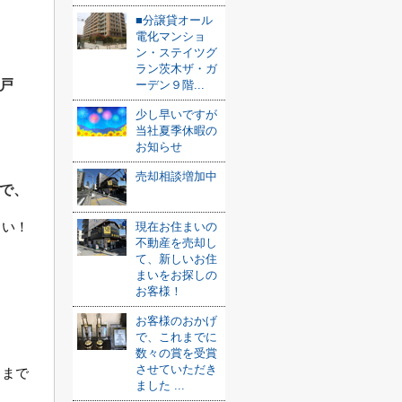
■分譲貸オール
電化マンショ
ン・ステイツグ
ラン茨木ザ・ガ
戸
ーデン９階...
少し早いですが
当社夏季休暇の
お知らせ
売却相談増加中
で、
さい！
現在お住まいの
不動産を売却し
て、新しいお住
まいをお探しの
お客様！
お客様のおかげ
で、これまでに
数々の賞を受賞
させていただき
まで

ました ...