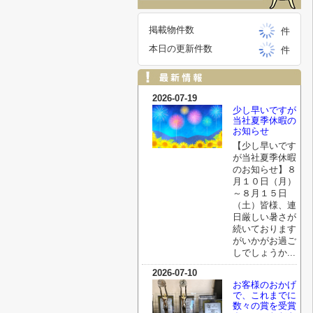
掲載物件数
件
本日の更新件数
件
2026-07-19
少し早いですが
当社夏季休暇の
お知らせ
【少し早いです
が当社夏季休暇
のお知らせ】８
月１０日（月）
～８月１５日
（土）皆様、連
日厳しい暑さが
続いております
がいかがお過ご
しでしょうか...
2026-07-10
お客様のおかげ
で、これまでに
数々の賞を受賞