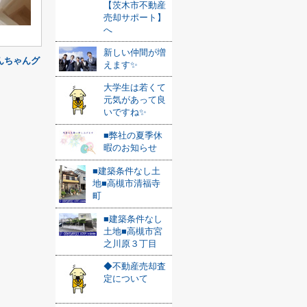
【茨木市不動産
売却サポート】
へ
新しい仲間が増
んちゃんグ
えます✨
大学生は若くて
元気があって良
いですね✨
■弊社の夏季休
暇のお知らせ
■建築条件なし土
地■高槻市清福寺
町
■建築条件なし
土地■高槻市宮
之川原３丁目
◆不動産売却査
定について