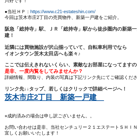
川野です！
●当社ＨＰ：
https://www.c21-estateshin.com/
今回は茨木市庄2丁目の売買物件、新築一戸建をご紹介。
阪急「総持寺」駅、ＪＲ「総持寺」駅から徒歩圏内の新築一
建！
近隣には買物施設が沢山揃っていて、自転車利用でなら
イオンタウン茨木太田店へも楽々♪
ここでは伝えきれないくらい、素敵なお部屋になってますの
是非、一度内覧をしてみませんか？
詳細情報、間取り、内装の写真は下記リンク先にてご確認くだ
リンク先↓↓タップ、若しくはクリックで詳細ページへ！
茨木市庄2丁目　新築一戸建　
※成約済みの場合は申し訳ございません。。

お問い合わせは是非、当社センチュリー２１エステートＳＨＩＮ
宜しくお願いいたします！
