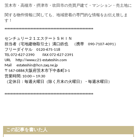
茨木市・高槻市・摂津市・吹田市の売買戸建て・マンション・売土地に
関する物件情報に関しても、地域密着の専門的な情報をお伝え致しま
す！
**********************************************************
センチュリー２１エステートＳＨＩＮ
担当者（宅地建物取引士）溝口鉄也 （携帯
）
090-7107-4091
フリーダイヤル
0120-675-118
TEL 072-627-2390
FAX 072-627-2391
URL
http://www.c21-estateshin.com
Mail
estateshin@hcn.zaq.ne.jp
〒
大阪府茨木市下中条町
567-0886
3-1
営業時間
～
: 10:00
19:30
（定休日：毎週火曜日（除く月末の火曜日）・毎週水曜日）
**********************************************************
この記事を書いた人