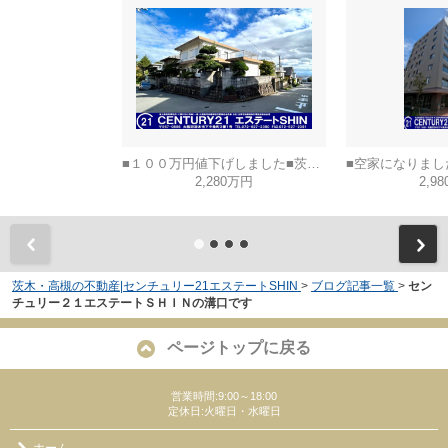
■１００万円値下げしました■茨木市山手台五丁目
2,280万円
2,9
茨木・高槻の不動産|センチュリー21エステートSHIN
>
ブログ記事一覧
>
セン
チュリー２１エステートＳＨＩＮの溝口です
ページトップに戻る
営業時間:9:00～18:00
定休日:火曜日・水曜日
ホーム