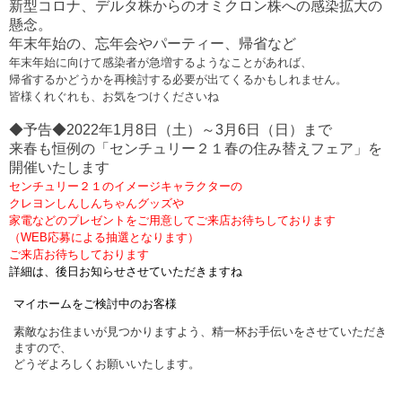
新型コロナ、デルタ株からのオミクロン株への感染拡大の
懸念。
年末年始の、忘年会やパーティー、帰省など
年末年始に向けて感染者が急増するようなことがあれば、
帰省するかどうかを再検討する必要が出てくるかもしれません。
皆様くれぐれも、お気をつけくださいね
◆予告◆2022年1月8日（土）～3月6日（日）まで
来春も恒例の「センチュリー２１春の住み替えフェア」を
開催いたします
センチュリー２１のイメージキャラクターの
クレヨンしんしんちゃんグッズや
家電などのプレゼントをご用意してご来店お待ちしております
（WEB応募による抽選となります）
ご来店お待ちしております
詳細は、後日お知らせさせていただきますね
マイホームをご検討中のお客様
素敵なお住まいが見つかりますよう、精一杯お手伝いをさせていただき
ますので、
どうぞよろしくお願いいたします。