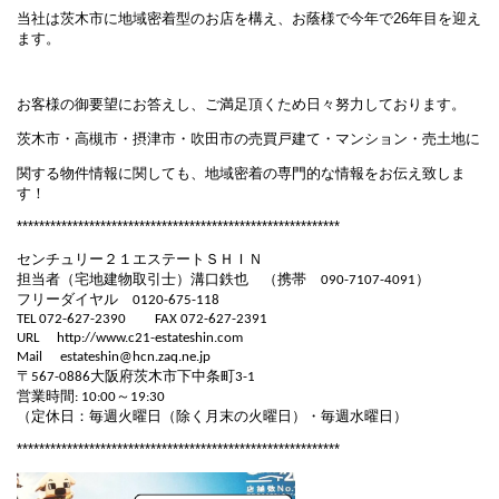
当社は茨木市に地域密着型のお店を構え、お蔭様で今年で
26
年目を迎え
ます。
お客様の御要望にお答えし、ご満足頂くため日々努力しております。
茨木市・高槻市・摂津市・吹田市の売買戸建て・マンション・売土地に
関する物件情報に関しても、地域密着の専門的な情報をお伝え致しま
す！
**********************************************************
センチュリー２１エステートＳＨＩＮ
担当者（宅地建物取引士）溝口鉄也 （携帯
）
090-7107-4091
フリーダイヤル
0120-675-118
TEL 072-627-2390
FAX 072-627-2391
URL
http://www.c21-estateshin.com
Mail
estateshin@hcn.zaq.ne.jp
〒
大阪府茨木市下中条町
567-0886
3-1
営業時間
～
: 10:00
19:30
（定休日：毎週火曜日（除く月末の火曜日）・毎週水曜日）
**********************************************************