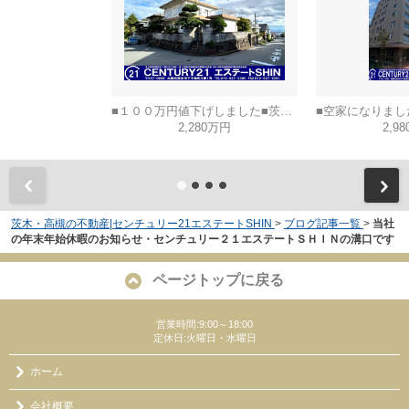
■１００万円値下げしました■茨木市山手台五丁目
2,280万円
2,9
茨木・高槻の不動産|センチュリー21エステートSHIN
>
ブログ記事一覧
>
当社
の年末年始休暇のお知らせ・センチュリー２１エステートＳＨＩＮの溝口です
ページトップに戻る
営業時間:9:00～18:00
定休日:火曜日・水曜日
ホーム
会社概要