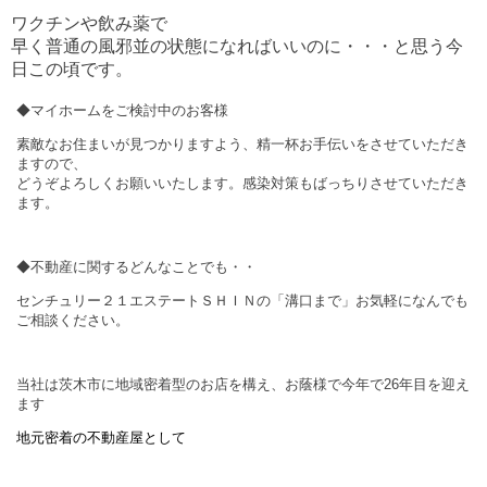
ワクチンや飲み薬で
早く普通の風邪並の状態になればいいのに・・・と思う今
日この頃です。
◆マイホームをご検討中のお客様
素敵なお住まいが見つかりますよう、精一杯お手伝いをさせていただき
ますので、
どうぞよろしくお願いいたします。感染対策もばっちりさせていただき
ます。
◆不動産に関するどんなことでも・・
センチュリー２１エステートＳＨＩＮの「溝口まで」お気軽になんでも
ご相談ください。
当社は茨木市に地域密着型のお店を構え、お蔭様で今年で
26
年目を迎え
ます
地元密着の不動産屋として