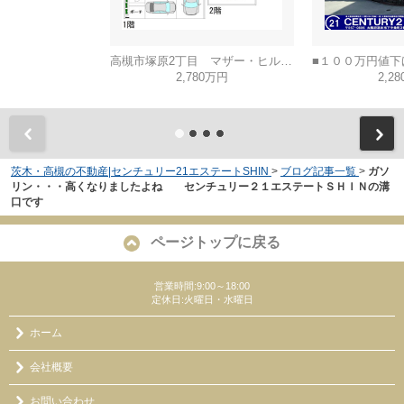
高槻市塚原2丁目 マザー・ヒルズ高槻
2,780万円
2,2
茨木・高槻の不動産|センチュリー21エステートSHIN
>
ブログ記事一覧
>
ガソ
リン・・・高くなりましたよね センチュリー２１エステートＳＨＩＮの溝
口です
ページトップに戻る
営業時間:9:00～18:00
定休日:火曜日・水曜日
ホーム
会社概要
お問い合わせ