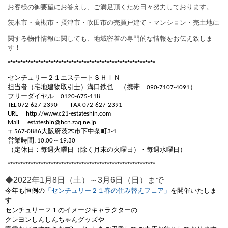
お客様の御要望にお答えし、ご満足頂くため日々努力しております。
茨木市・高槻市・摂津市・吹田市の売買戸建て・マンション・売土地に
関する物件情報に関しても、地域密着の専門的な情報をお伝え致しま
す！
**********************************************************
センチュリー２１エステートＳＨＩＮ
担当者（宅地建物取引士）溝口鉄也 （携帯
）
090-7107-4091
フリーダイヤル
0120-675-118
TEL 072-627-2390
FAX 072-627-2391
URL
http://www.c21-estateshin.com
Mail
estateshin@hcn.zaq.ne.jp
〒
大阪府茨木市下中条町
567-0886
3-1
営業時間
～
: 10:00
19:30
（定休日：毎週火曜日（除く月末の火曜日）・毎週水曜日）
**********************************************************
◆2022年1月8日（土）～3月6日（日）まで
今年も恒例の
「センチュリー２１春の住み替えフェア」
を開催いたしま
す
センチュリー２１のイメージキャラクターの
クレヨンしんしんちゃんグッズや