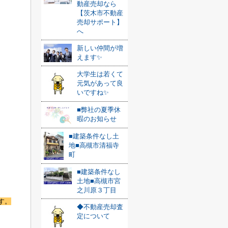
動産売却なら
【茨木市不動産
売却サポート】
へ
新しい仲間が増
えます✨
大学生は若くて
元気があって良
いですね✨
■弊社の夏季休
暇のお知らせ
■建築条件なし土
地■高槻市清福寺
町
■建築条件なし
土地■高槻市宮
之川原３丁目
す。
◆不動産売却査
定について