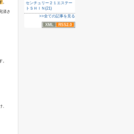
す
。
センチュリー２１エステー
トＳＨＩＮ(21)
完済さ
>>全ての記事を見る
XML
RSS2.0
す。
け、