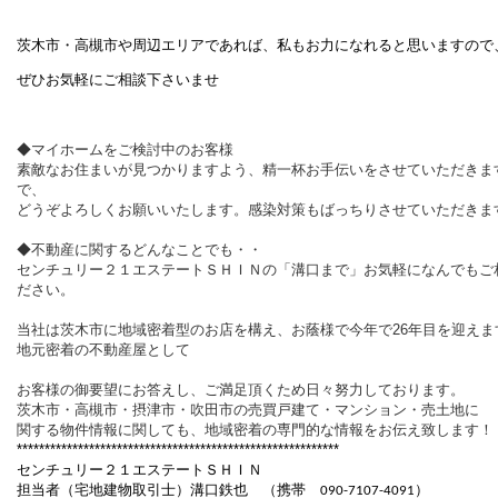
茨木市・高槻市や周辺エリアであれば、私もお力になれると思いますので
ぜひお気軽にご相談下さいませ
◆マイホームをご検討中のお客様
素敵なお住まいが見つかりますよう、精一杯お手伝いをさせていただきま
で、
どうぞよろしくお願いいたします。感染対策もばっちりさせていただきま
◆不動産に関するどんなことでも・・
センチュリー２１エステートＳＨＩＮの「溝口まで」お気軽になんでもご
ださい。
当社は茨木市に地域密着型のお店を構え、お蔭様で今年で
26
年目を迎えま
地元密着の不動産屋として
お客様の御要望にお答えし、ご満足頂くため日々努力しております。
茨木市・高槻市・摂津市・吹田市の売買戸建て・マンション・売土地に
関する物件情報に関しても、地域密着の専門的な情報をお伝え致します！
**********************************************************
センチュリー２１エステートＳＨＩＮ
担当者（宅地建物取引士）溝口鉄也 （携帯
）
090-7107-4091