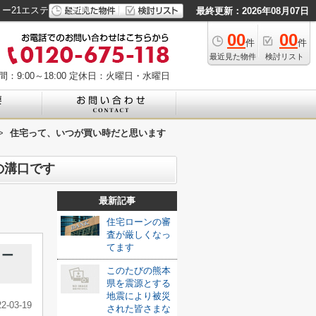
21エステートSHIN
最終更新：2026年08月07日
00
00
件
件
最近見た物件
検討リスト
：9:00～18:00
定休日：火曜日・水曜日
>
住宅って、いつが買い時だと思います
の溝口です
最新記事
住宅ローンの審
査が厳しくなっ
てます
リー
このたびの熊本
県を震源とする
地震により被災
22-03-19
された皆さまな