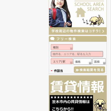
種別
エリア| 駅
価格
面積
-
件該当