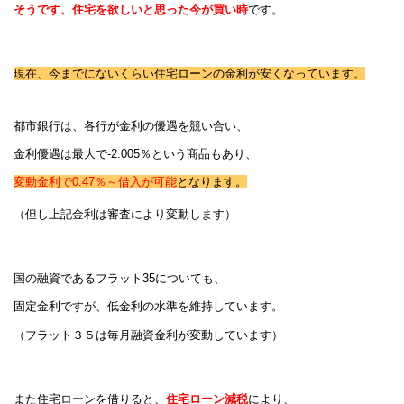
そうです、住宅を欲しいと思った今が買い時
です。
現在、今までにないくらい住宅ローンの金利が安くなっています。
都市銀行は、各行が金利の優遇を競い合い、
金利優遇は最大で-2.005％という商品もあり、
変動金利で0.47％～借入が可能
となります。
（但し上記金利は審査により変動します）
国の融資であるフラット35についても、
固定金利ですが、低金利の水準を維持しています。
（フラット３５は毎月融資金利が変動しています）
また住宅ローンを借りると、
住宅ローン減税
により、