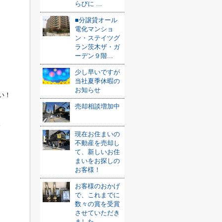
らびに ...
■分譲貸オール
電化マンショ
ン・ステイツグ
ラン茨木ザ・ガ
ーデン９階...
少し早いですが
当社夏季休暇の
お知らせ
い！
売却相談増加中
。
現在お住まいの
不動産を売却し
て、新しいお住
まいをお探しの
お客様！
お客様のおかげ
で、これまでに
数々の賞を受賞
させていただき
ました ...