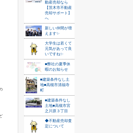
動産売却なら
【茨木市不動産
売却サポート】
へ
新しい仲間が増
えます✨
大学生は若くて
元気があって良
いですね✨
■弊社の夏季休
暇のお知らせ
■建築条件なし土
地■高槻市清福寺
の
町
■建築条件なし
土地■高槻市宮
之川原３丁目
ど
◆不動産売却査
定について