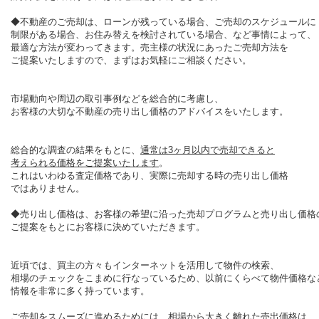
◆不動産のご売却は、ローンが残っている場合、ご売却のスケジュールに
制限がある場合、お住み替えを検討されている場合、など事情によって、
最適な方法が変わってきます。売主様の状況にあったご売却方法を
ご提案いたしますので、まずはお気軽にご相談ください。
市場動向や周辺の取引事例などを総合的に考慮し、
お客様の大切な不動産の売り出し価格のアドバイスをいたします。
総合的な調査の結果をもとに、
通常は
3
ヶ月以内で売却できると
考えられる価格をご提案いたします
。
これはいわゆる査定価格であり、実際に売却する時の売り出し価格
ではありません。
◆売り出し価格は、お客様の希望に沿った売却プログラムと売り出し価格
ご提案をもとにお客様に決めていただきます。
近頃では、買主の方々もインターネットを活用して物件の検索、
相場のチェックをこまめに行なっているため、以前にくらべて物件価格な
情報を非常に多く持っています。
ご売却をスムーズに進めるためには、相場から大きく離れた売出価格は、