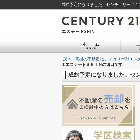
成約予定になりました。センチュリー２１エ
茨木・高槻の不動産|センチュリー21エステ
１エステートＳＨＩＮの溝口です
成約予定になりました。セ