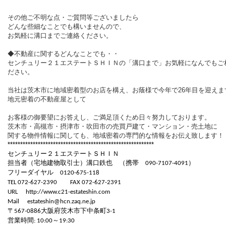
その他ご不明な点・ご質問等ございましたら
どんな些細なことでも構いませんので、
お気軽に溝口までご連絡ください。
◆不動産に関するどんなことでも・・
センチュリー２１エステートＳＨＩＮの「溝口まで」お気軽になんでもご
ださい。
当社は茨木市に地域密着型のお店を構え、お蔭様で今年で
26
年目を迎えま
地元密着の不動産屋として
お客様の御要望にお答えし、ご満足頂くため日々努力しております。
茨木市・高槻市・摂津市・吹田市の売買戸建て・マンション・売土地に
関する物件情報に関しても、地域密着の専門的な情報をお伝え致します！
**********************************************************
センチュリー２１エステートＳＨＩＮ
担当者（宅地建物取引士）溝口鉄也 （携帯
）
090-7107-4091
フリーダイヤル
0120-675-118
TEL 072-627-2390
FAX 072-627-2391
URL
http://www.c21-estateshin.com
Mail
estateshin@hcn.zaq.ne.jp
〒
大阪府茨木市下中条町
567-0886
3-1
営業時間
～
: 10:00
19:30