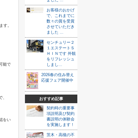
お客様のおかげ
で、これまでに
数々の賞を受賞
ます。
させていただき
ました ...
センチュリー２
１エステートＳ
ＨＩＮです 外観
をリフレッシュ
可能で
しまし...
2026春の住み替え
応援フェア開催中
で、
おすすめ記事
契約時の重要事
項説明及び契約
書説明の体験会
認をい
を実施します！
茨木・高槻の不