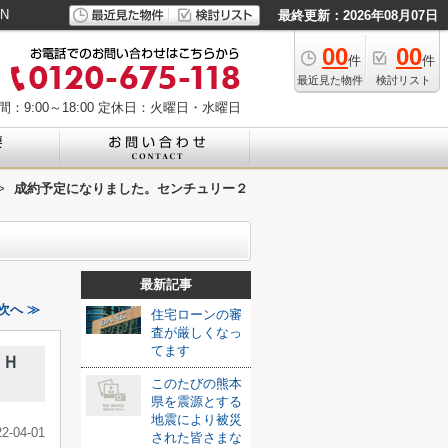
N
最終更新：2026年08月07日
00
00
件
件
最近見た物件
検討リスト
：9:00～18:00
定休日：火曜日・水曜日
>
成約予定になりました。センチュリー２
最新記事
次へ ≫
住宅ローンの審
査が厳しくなっ
てます
ＳＨ
このたびの熊本
県を震源とする
地震により被災
22-04-01
された皆さまな