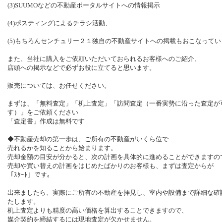
(3)SUUMO
などの不動産ポータルサイトへの情報掲示
(4)
ポスティングによるチラシ活動、
(5)
もちろん
センチュリー２１独自の不動産サイト
への掲載もおこなってい
また、当社に購入をご依頼いただいておられるお客様へのご紹介、
店頭への掲示などで必ずお役に立てると思います。
販売については、お任せください。
まずは、「無料査定」「机上査定」「訪問査定（一番実勢に沿った査定が
す）」をご依頼ください
「査定書」作成は無料です
◆不動産売却の第一歩は、ご所有の不動産がいくら位で
売れるかを知ることから始まります。
売却金額の目安が分かると、次の計画を具体的に進めることができますの
売却や買い替えの計画をはじめたばかりのお客様も、まずは査定からが
「ｽﾀｰﾄ」です。
出来ましたら、実際にご所有の不動産を拝見し、室内や設備まで詳細な確
たします。
机上査定よりも精度の高い価格を算出することできますので、
媒介契約を締結するには現地査定が欠かせません。