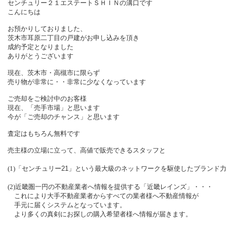
センチュリー２１エステートＳＨＩＮの溝口です
こんにちは
お預かりしておりました、
茨木市耳原二丁目の戸建がお申し込みを頂き
成約予定となりました
ありがとうございます
現在、茨木市・高槻市に限らず
売り物が非常に・・非常に少なくなっています
ご売却をご検討中のお客様
現在、「売手市場」と思います
今が「ご売却のチャンス」と思います
査定はもちろん無料です
売主様の立場に立って、高値で販売できるスタッフと
(1)
「センチュリー
21
」という最大級のネットワークを駆使したブランド力
(2)
近畿圏一円の不動産業者へ情報を提供する「近畿レインズ」・・・
これにより大手不動産業者からすべての業者様へ不動産情報が
手元に届くシステムとなっています。
より多くの真剣にお探しの購入希望者様へ情報が届きます。