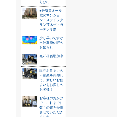
らびに ...
■分譲貸オール
電化マンショ
ン・ステイツグ
ラン茨木ザ・ガ
ーデン９階...
少し早いですが
当社夏季休暇の
お知らせ
売却相談増加中
現在お住まいの
不動産を売却し
て、新しいお住
まいをお探しの
お客様！
お客様のおかげ
で、これまでに
数々の賞を受賞
させていただき
ました ...