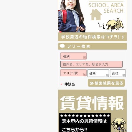
種別
エリア| 駅
価格
面積
-
件該当