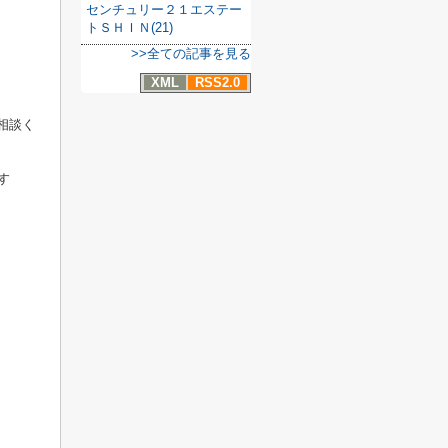
センチュリー２１エステー
トＳＨＩＮ(21)
>>全ての記事を見る
XML
RSS2.0
相談く
す