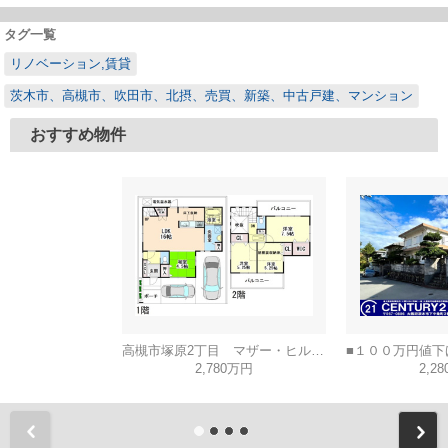
タグ一覧
リノベーション,賃貸
茨木市、高槻市、吹田市、北摂、売買、新築、中古戸建、マンション
おすすめ物件
高槻市塚原2丁目 マザー・ヒルズ高槻
2,780万円
2,2