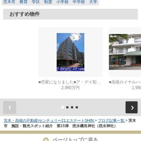
茨木市 教育 学区 制度 小学校 中学校 大学
おすすめ物件
■空家になりました■ア・デイ彩都B棟
2,980万円
1,9
茨木・高槻の不動産|センチュリー21エステートSHIN
>
ブログ記事一覧
>
茨木
市 施設・観光スポット紹介 第15弾 疣水磯良神社（疣水神社）
ページトップに戻る