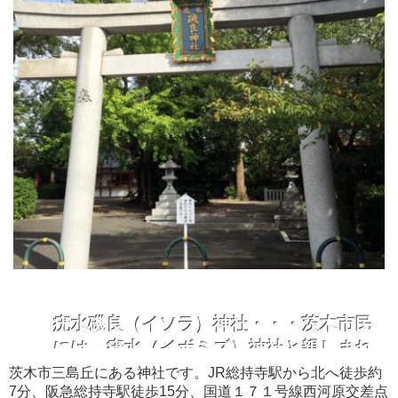
疣水磯良（イソラ）神社・・・茨木市民
には、疣水（イボミズ）神社と親しまれ
ている由緒正しい神社になります。
茨木市三島丘にある神社です。JR総持寺駅から北へ徒歩約
7分、阪急総持寺駅徒歩15分、国道１７１号線西河原交差点