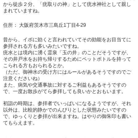
から徒歩２分、「疣取りの神」として疣水神社として親し
まれていますね。
住所：
大阪府茨木市三島丘1丁目4-29
昔から、イボに効くと言われていてその効能をお目当てに
参拝される方も多いみたいですね。
疣水とは境内に湧く霊泉「玉の井」のことだそうですが、
その井戸水をお持ち帰りするためにペットボトルを持って
こられる方もおられるとか。
（ただ、御神水の受け方にはルールがあるそうですのでご
注意くださいね）
また、病気や交通事故に対するご利益もあるそうですの
で、一度お散歩がてら参拝しても良いかとおもいます。
初詣の時期は、参拝者でいっぱいになるようですが、それ
以外は、比較的静かでのんびりとした状態みたいですの
で、ゆっくりと参拝が出来ますね。はやりの御朱印も書い
てもらえます。