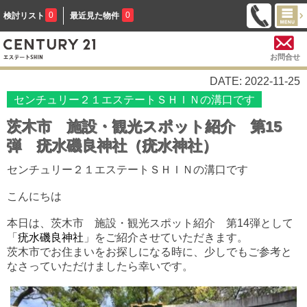
0
0
検討リスト
最近見た物件
お問合せ
DATE: 2022-11-25
センチュリー２１エステートＳＨＩＮの溝口です
茨木市 施設・観光スポット紹介 第15
弾 疣水磯良神社（疣水神社）
センチュリー２１エステートＳＨＩＮの溝口です
こんにちは
本日は、
茨木市 施設・観光スポット紹介 第14
弾として
「
疣水磯良神社
」
をご紹介させていただきます。
茨木市でお住まいをお探しになる時に、少しでもご参考と
なさっていただけましたら幸いです。