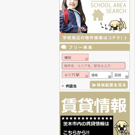
種別
エリア| 駅
価格
面積
-
件該当