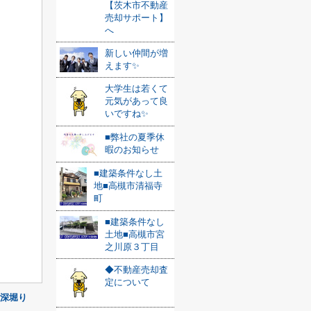
【茨木市不動産
売却サポート】
へ
新しい仲間が増
えます✨
大学生は若くて
元気があって良
いですね✨
■弊社の夏季休
暇のお知らせ
■建築条件なし土
地■高槻市清福寺
町
■建築条件なし
土地■高槻市宮
之川原３丁目
◆不動産売却査
定について
深堀り