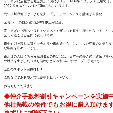
今年11月に誕生する複合施設「おにクル」IBALAB(イバラボ)＠広場では
200を超えるイベントが開催されております。
元茨木川緑地では、より魅力に「リ・デザイン」する計画が本格化。
全長5ｋｍの自然空間は40年以上が経過。
育ち過ぎたり弱ったりしている木々や桜を植え替え、爽やかなで美しく、
楽しく過ごせる空間に変わります。
市中心部を東西に貫く中央通りや東西通りも、ここちよい空間の延長とな
な取組を進めています。
市北部の入口にある安威川ダムの周辺には、日本一の長さの人道吊り橋や
の眺望を生かしたＢＢＱ施設などが令和6年中にオープン予定です。
話題のスポット目白押し！
素敵な街である茨木市に是非お越しください！
お待ちしております
◆仲介手数料割引キャンペーンを実施
他社掲載の物件でもお得に購入頂けま
まずはご相談下さい