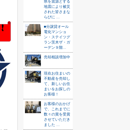
県を震源とする
地震により被災
された皆さまな
らびに ...
■分譲貸オール
電化マンショ
ン・ステイツグ
ラン茨木ザ・ガ
ーデン９階...
売却相談増加中
現在お住まいの
不動産を売却し
て、新しいお住
まいをお探しの
お客様！
お客様のおかげ
で、これまでに
数々の賞を受賞
させていただき
ました ...