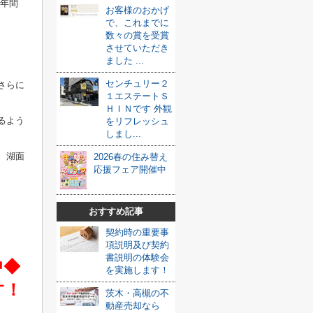
、年間
お客様のおかげ
で、これまでに
数々の賞を受賞
させていただき
ました ...
センチュリー２
さらに
１エステートＳ
ＨＩＮです 外観
るよう
をリフレッシュ
しまし...
、湖面
2026春の住み替え
応援フェア開催中
おすすめ記事
契約時の重要事
項説明及び契約
書説明の体験会
中◆
を実施します！
す！
茨木・高槻の不
動産売却なら