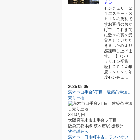
まし...
センチュリー２
１エステートＳ
ＨＩＮの浅利で
すお客様のおか
げで、これまで
に数々の賞を受
賞させていただ
きました心より
感謝申し上げま
す。 【センチ
ュリオン受賞
歴】２０２４年
度・２０２５年
度センチュ...
2026-08-06
茨木市山手台5丁目 建築条件無し
売り土地
2280万円
大阪府茨木市山手台５丁目
阪急京都本線 茨木市駅 徒歩分
物件詳細へ
茨木市十日市町中古テラスハウス