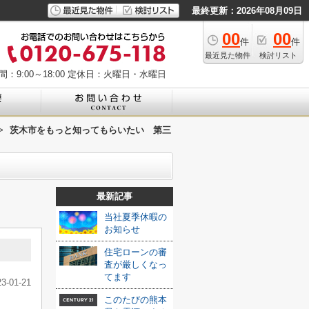
最終更新：2026年08月09日
00
00
件
件
最近見た物件
検討リスト
：9:00～18:00
定休日：火曜日・水曜日
>
茨木市をもっと知ってもらいたい 第三
最新記事
当社夏季休暇の
お知らせ
住宅ローンの審
査が厳しくなっ
てます
23-01-21
このたびの熊本