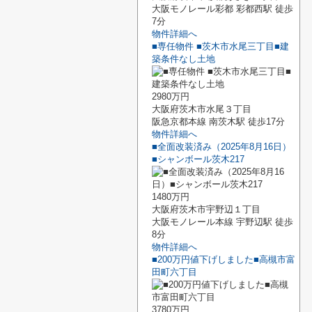
大阪モノレール彩都 彩都西駅 徒歩
7分
物件詳細へ
■専任物件 ■茨木市水尾三丁目■建
築条件なし土地
2980万円
大阪府茨木市水尾３丁目
阪急京都本線 南茨木駅 徒歩17分
物件詳細へ
■全面改装済み（2025年8月16日）
■シャンボール茨木217
1480万円
大阪府茨木市宇野辺１丁目
大阪モノレール本線 宇野辺駅 徒歩
8分
物件詳細へ
■200万円値下げしました■高槻市富
田町六丁目
3780万円