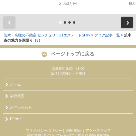
2,350万円
88
茨木・高槻の不動産|センチュリー21エステートSHIN
>
ブログ記事一覧
>
茨木
市の魅力を深堀り（3）！
ページトップに戻る
営業時間:9:00～18:00
定休日:火曜日・水曜日
ホーム
会社概要
お問い合わせ
PCサイト
プライバシーポリシー
利用規約
｜アクセスマップ
｜
Copyright(c) センチュリー21 エステートSHIN All rights reserved.