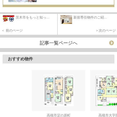
茨木市をもっと知っ...
新規専任物件のご紹...
＜ 前のページ
＞次のページ
記事一覧ページへ
おすすめ物件
高槻市淀の原町
高槻市大字