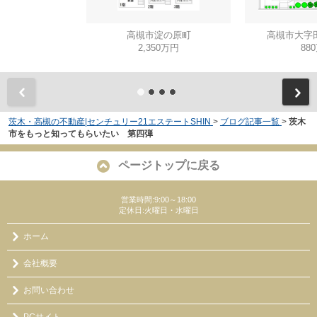
高槻市淀の原町
高槻市大字
2,350万円
88
茨木・高槻の不動産|センチュリー21エステートSHIN
>
ブログ記事一覧
>
茨木
市をもっと知ってもらいたい 第四弾
ページトップに戻る
営業時間:9:00～18:00
定休日:火曜日・水曜日
ホーム
会社概要
お問い合わせ