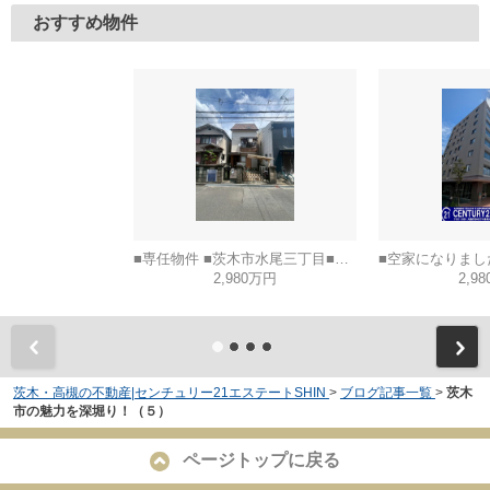
おすすめ物件
■専任物件 ■茨木市水尾三丁目■建築条件なし土地
2,980万円
2,9
茨木・高槻の不動産|センチュリー21エステートSHIN
>
ブログ記事一覧
>
茨木
市の魅力を深堀り！（５）
ページトップに戻る