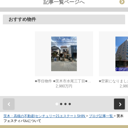
記事一覧ページへ
おすすめ物件
■専任物件 ■茨木市水尾三丁目■建築条件なし土地
2,980万円
2,9
茨木・高槻の不動産|センチュリー21エステートSHIN
>
ブログ記事一覧
>
茨木
フェスティバルについて