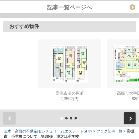
記事一覧ページへ
おすすめ物件
高槻市淀の原町
高槻市大字
2,350万円
88
茨木・高槻の不動産|センチュリー21エステートSHIN
>
ブログ記事一覧
>
高槻
市 小学校について 第38弾 津之江小学校