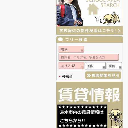
種別
エリア| 駅
価格
面積
-
件該当