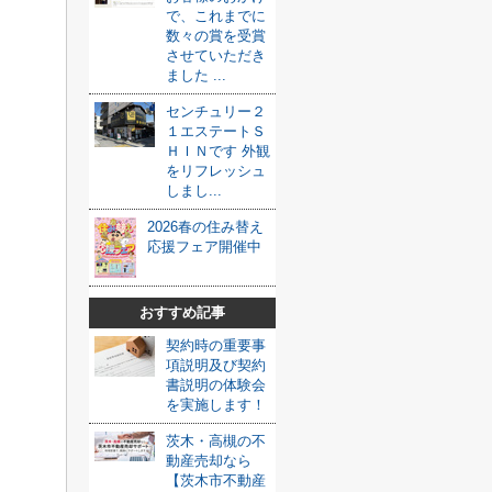
で、これまでに
数々の賞を受賞
させていただき
ました ...
センチュリー２
１エステートＳ
ＨＩＮです 外観
をリフレッシュ
しまし...
2026春の住み替え
応援フェア開催中
おすすめ記事
契約時の重要事
項説明及び契約
書説明の体験会
を実施します！
茨木・高槻の不
動産売却なら
【茨木市不動産