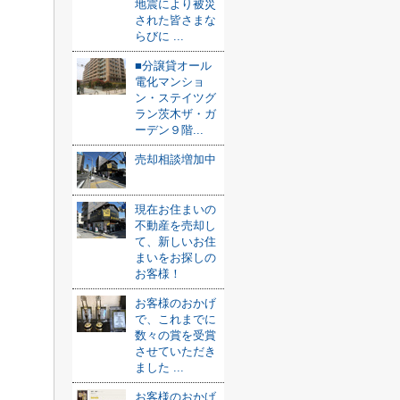
地震により被災
された皆さまな
らびに ...
■分譲貸オール
電化マンショ
ン・ステイツグ
ラン茨木ザ・ガ
ーデン９階...
売却相談増加中
現在お住まいの
不動産を売却し
て、新しいお住
まいをお探しの
お客様！
お客様のおかげ
で、これまでに
数々の賞を受賞
させていただき
ました ...
お客様のおかげ