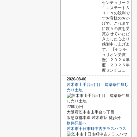
センチュリー２
１エステートＳ
ＨＩＮの浅利で
すお客様のおか
げで、これまで
に数々の賞を受
賞させていただ
きました心より
感謝申し上げま
す。 【センチ
ュリオン受賞
歴】２０２４年
度・２０２５年
度センチュ...
2026-08-06
茨木市山手台5丁目 建築条件無し
売り土地
2280万円
大阪府茨木市山手台５丁目
阪急京都本線 茨木市駅 徒歩分
物件詳細へ
茨木市十日市町中古テラスハウス