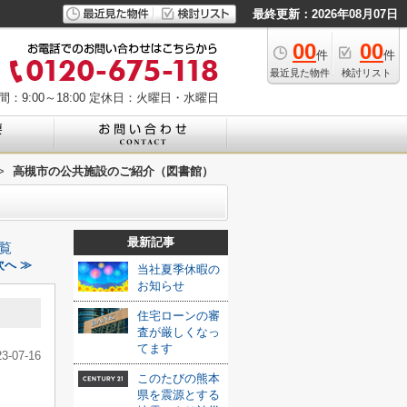
最終更新：2026年08月07日
00
00
件
件
最近見た物件
検討リスト
：9:00～18:00
定休日：火曜日・水曜日
>
高槻市の公共施設のご紹介（図書館）
最新記事
覧
へ ≫
当社夏季休暇の
お知らせ
住宅ローンの審
査が厳しくなっ
てます
23-07-16
このたびの熊本
県を震源とする