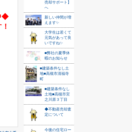
売却サポート】
へ
中◆
新しい仲間が増
えます✨
す！
大学生は若くて
元気があって良
いですね✨
■弊社の夏季休
暇のお知らせ
■建築条件なし土
地■高槻市清福寺
町
■建築条件なし
土地■高槻市宮
之川原３丁目
◆不動産売却査
定について
今後の住宅ロー