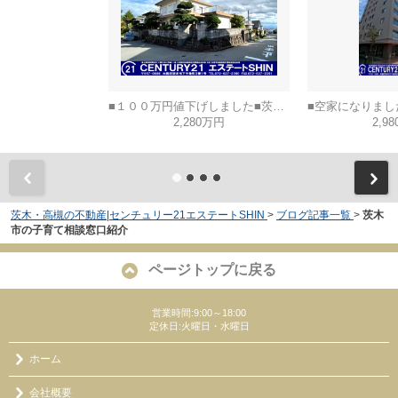
■１００万円値下げしました■茨木市山手台五丁目
2,280万円
2,9
茨木・高槻の不動産|センチュリー21エステートSHIN
>
ブログ記事一覧
>
茨木
市の子育て相談窓口紹介
ページトップに戻る
営業時間:9:00～18:00
定休日:火曜日・水曜日
ホーム
会社概要