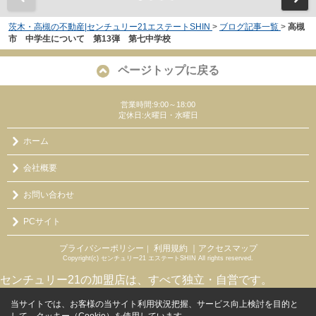
茨木・高槻の不動産|センチュリー21エステートSHIN
>
ブログ記事一覧
>
高槻
市 中学生について 第13弾 第七中学校
ページトップに戻る
営業時間:9:00～18:00
定休日:火曜日・水曜日
ホーム
会社概要
お問い合わせ
PCサイト
プライバシーポリシー
利用規約
｜アクセスマップ
｜
Copyright(c) センチュリー21 エステートSHIN All rights reserved.
センチュリー21の加盟店は、すべて独立・自営です。
当サイトでは、お客様の当サイト利用状況把握、サービス向上検討を目的と