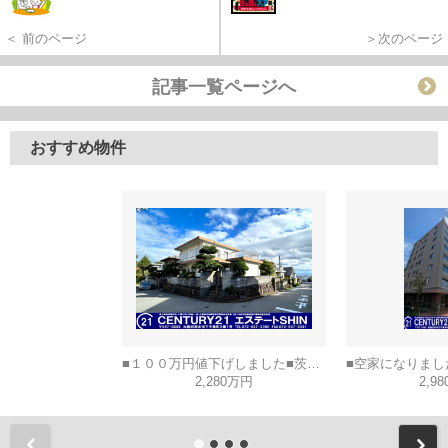
＜ 前のページ
＞次のページ
記事一覧ページへ
おすすめ物件
■１００万円値下げしました■茨木市山手台五丁目
2,280万円
2,9