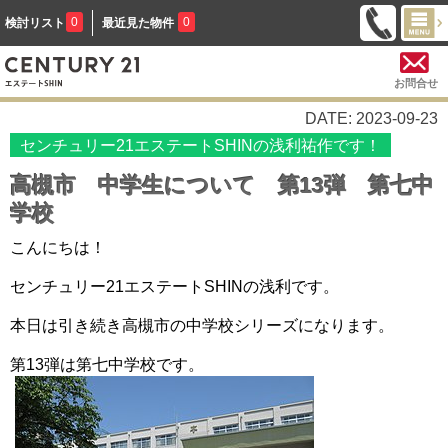
0
0
検討リスト
最近見た物件
お問合せ
DATE: 2023-09-23
センチュリー21エステートSHINの浅利祐作です！
高槻市 中学生について 第13弾 第七中
学校
こんにちは！
センチュリー21エステートSHINの浅利です。
本日は引き続き高槻市の中学校シリーズになります。
第13弾は第七中学校です。