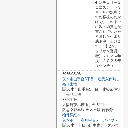
センチュリー２
１エステートＳ
ＨＩＮの浅利で
すお客様のおか
げで、これまで
に数々の賞を受
賞させていただ
きました心より
感謝申し上げま
す。 【センチ
ュリオン受賞
歴】２０２４年
度・２０２５年
度センチュ...
2026-08-06
茨木市山手台5丁目 建築条件無し
売り土地
2280万円
大阪府茨木市山手台５丁目
阪急京都本線 茨木市駅 徒歩分
物件詳細へ
茨木市十日市町中古テラスハウス