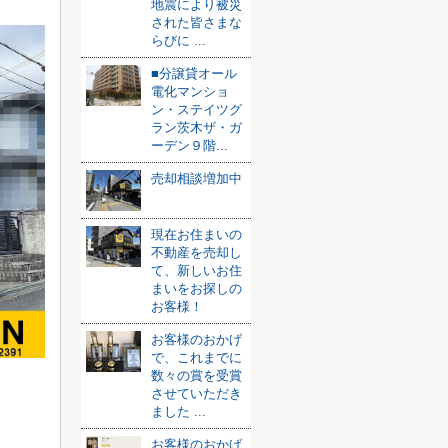
地震により被災
された皆さまな
らびに ...
■分譲貸オール
電化マンショ
ン・ステイツグ
ラン茨木ザ・ガ
ーデン９階...
売却相談増加中
現在お住まいの
不動産を売却し
て、新しいお住
まいをお探しの
お客様！
お客様のおかげ
で、これまでに
数々の賞を受賞
させていただき
ました ...
お客様のおかげ