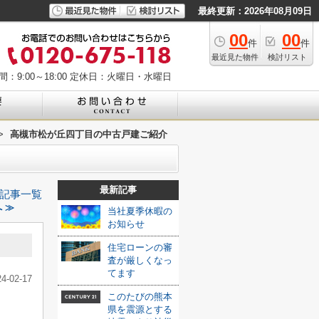
最終更新：2026年08月09日
00
00
件
件
最近見た物件
検討リスト
：9:00～18:00
定休日：火曜日・水曜日
>
高槻市松が丘四丁目の中古戸建ご紹介
最新記事
記事一覧
 ≫
当社夏季休暇の
お知らせ
住宅ローンの審
査が厳しくなっ
てます
24-02-17
このたびの熊本
県を震源とする