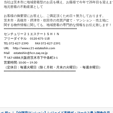
当社は茨木市に地域密着型のお店を構え、お蔭様で今年で
26
年目を迎えま
地元密着の不動産屋として
お客様の御要望にお答えし、ご満足頂くため日々努力しております。
茨木市・高槻市・摂津市・吹田市の売買戸建て・マンション・売土地に
関する物件情報に関しても、地域密着の専門的な情報をお伝え致します！
**********************************************************
センチュリー２１エステートＳＨＩＮ
フリーダイヤル
0120-675-118
TEL 072-627-2390
FAX 072-627-2391
URL
http://www.c21-estateshin.com
Mail
estateshin@hcn.zaq.ne.jp
〒
大阪府茨木市下中条町
567-0886
3-1
営業時間
～
: 10:00
19:30
（定休日：毎週火曜日（除く月初・月末の火曜日）・毎週水曜日）
*********************************************************
≪ 前へ｜【分譲貸マンション】レジェイド高槻ザ・マークス最上階角住戸