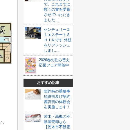
で、これまでに
数々の賞を受賞
させていただき
ました ...
センチュリー２
１エステートＳ
ＨＩＮです 外観
をリフレッシュ
しまし...
2026春の住み替え
応援フェア開催中
おすすめ記事
契約時の重要事
項説明及び契約
書説明の体験会
を実施します！
茨木・高槻の不
動産売却なら
い。
【茨木市不動産