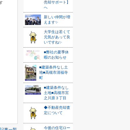
売却サポート】
す
へ
新しい仲間が増
えます✨
大学生は若くて
元気があって良
いですね✨
■弊社の夏季休
暇のお知らせ
■建築条件なし土
地■高槻市清福寺
町
■建築条件なし
土地■高槻市宮
之川原３丁目
◆不動産売却査
定について
今後の住宅ロー
記事一覧