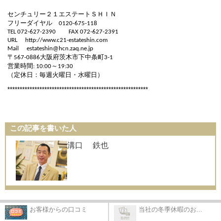
センチュリー２１エステートＳＨＩＮ
フリーダイヤル
0120-675-118
TEL 072-627-2390
FAX 072-627-2391
URL
http://www.c21-estateshin.com
Mail
estateshin@hcn.zaq.ne.jp
〒
大阪府茨木市下中条町
567-0886
3-1
営業時間
～
: 10:00
19:30
（定休日：毎週火曜日・水曜日）
*********************************************************
この記事を書いた人
溝口 鉄也
お客様からの口コミ
当社の冬季休暇のお...