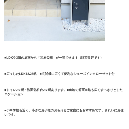
■
LDK
や
3
階の居室から「耳原公園」が一望できます（眺望良好です）
■広々した
LDK18.25
帖 ■玄関横に広くて便利なシューズインクローゼット付
■トイレ
2
ヶ所・洗面化粧台
2
ヶ所あります。■角地で前面道路も広くすっきりとした
ロケーション
■小中学校も近く、小さなお子様のおられるご家庭にもおすすめです。きれいにお使
いです。