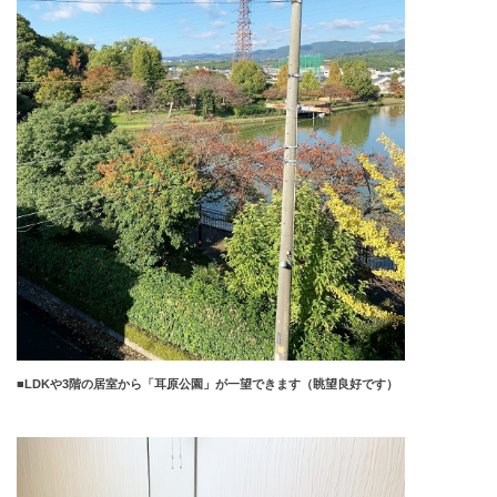
■
LDK
や
3
階の居室から「耳原公園」が一望できます（眺望良好です）