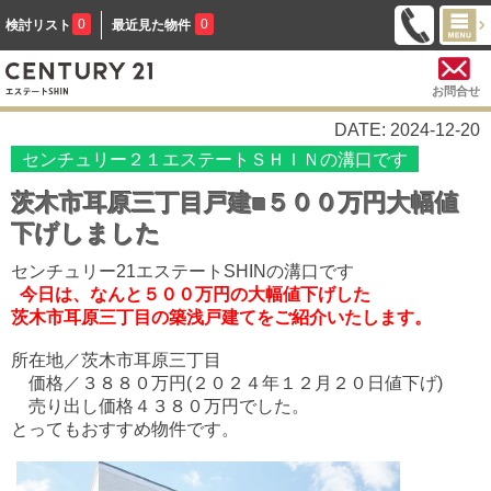
0
0
検討リスト
最近見た物件
お問合せ
DATE: 2024-12-20
センチュリー２１エステートＳＨＩＮの溝口です
茨木市耳原三丁目戸建■５００万円大幅値
下げしました
センチュリー21エステートSHINの溝口です
今日は、なんと５００万円の大幅値下げした
茨木市耳原三丁目の築浅戸建てをご紹介いたします。
所在地／茨木市耳原三丁目
価格／３８８０万円(２０２４年１２月２０日値下げ)
売り出し価格４３８０万円でした。
とってもおすすめ物件です。