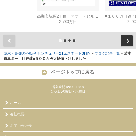
高槻市塚原2丁目 マザー・ヒルズ高槻
2,780万円
2,2
茨木・高槻の不動産|センチュリー21エステートSHIN
>
ブログ記事一覧
>
茨木
市耳原三丁目戸建■５００万円大幅値下げしました
ページトップに戻る
営業時間:9:00～18:00
定休日:火曜日・水曜日
ホーム
会社概要
お問い合わせ