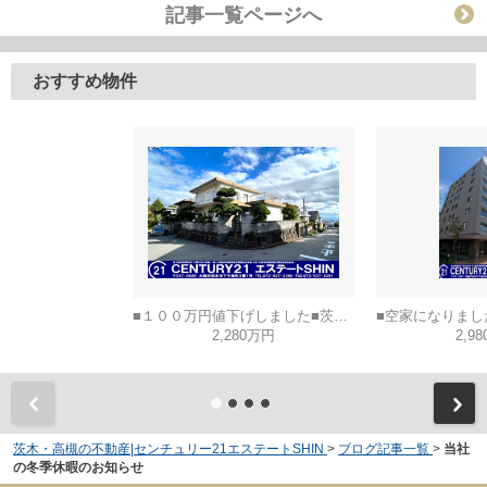
記事一覧ページへ
おすすめ物件
■１００万円値下げしました■茨木市山手台五丁目
2,280万円
2,9
茨木・高槻の不動産|センチュリー21エステートSHIN
>
ブログ記事一覧
>
当社
の冬季休暇のお知らせ