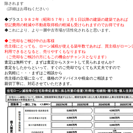
除されます
（詳細はお尋ねください）
◆プラス
１９８２年（昭和５７年）１月１日以降の建築の建築であれば
登記費用の軽減や不動産取得税の軽減も受けられますのでお得ですね
◆これにより、より一層中古市場が活性化されると思います。
◆ご売却をご検討中のお客様
売主様にとっても、ローン減税が使える築年数であれば、買主様がローン
利用できるとなると、売りやすくもなりますね
（ご売却をご検討の方にもこの機会がチャンスとなります）
査定は無料です、まずは査定からスタートして見られませんか?
査定をしたからといって、すぐのご売却でなくても大丈夫ですので
お気軽に・・・まずはご相談から
売主様の立場に立って、価格のアドバイスや税金のご相談まで
親切丁寧に、対応させていただきます。