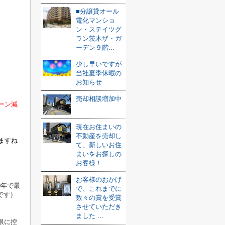
■分譲貸オール
電化マンショ
ン・ステイツグ
ラン茨木ザ・ガ
ーデン９階...
少し早いですが
当社夏季休暇の
お知らせ
売却相談増加中
ーン減
現在お住まいの
不動産を売却し
ますね
て、新しいお住
まいをお探しの
お客様！
お客様のおかげ
0
年で最
で、これまでに
です）
数々の賞を受賞
させていただき
ました ...
限に控