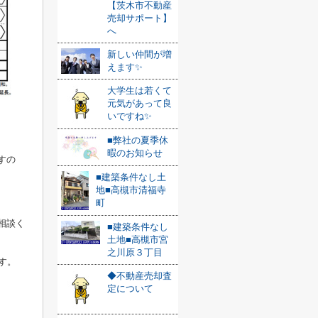
【茨木市不動産
売却サポート】
へ
新しい仲間が増
えます✨
大学生は若くて
元気があって良
いですね✨
■弊社の夏季休
暇のお知らせ
すの
■建築条件なし土
地■高槻市清福寺
町
相談く
■建築条件なし
土地■高槻市宮
之川原３丁目
す。
◆不動産売却査
定について