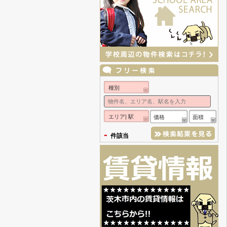
種別
エリア| 駅
価格
面積
-
件該当