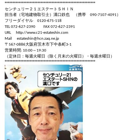
**********************************************************
センチュリー２１エステートＳＨＩＮ
担当者（宅地建物取引士）溝口鉄也 （携帯
）
090-7107-4091
フリーダイヤル
0120-675-118
TEL 072-627-2390
FAX 072-627-2391
URL
http://www.c21-estateshin.com
Mail
estateshin@hcn.zaq.ne.jp
〒
大阪府茨木市下中条町
567-0886
3-1
営業時間
～
: 10:00
19:30
（定休日：毎週火曜日（除く月末の火曜日）・毎週水曜日）
**********************************************************