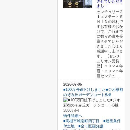
させていただき
まし...
センチュリー２
１エステートＳ
ＨＩＮの浅利で
すお客様のおか
げで、これまで
に数々の賞を受
賞させていただ
きました心より
感謝申し上げま
す。 【センチ
ュリオン受賞
歴】２０２４年
度・２０２５年
度センチュ...
2026-07-06
■100万円値下げしました■ジオ彩都
のぞみ丘ガーデンコートB棟
3880万円
物件詳細へ
■高槻市城南町四丁目 ■建築条件
付土地 ■全３区画分譲