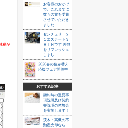
お客様のおかげ
で、これまでに
数々の賞を受賞
させていただき
ました ...
センチュリー２
１エステートＳ
減税が
ＨＩＮです 外観
をリフレッシュ
しまし...
2026春の住み替え
応援フェア開催中
おすすめ記事
契約時の重要事
項説明及び契約
書説明の体験会
を実施します！
茨木・高槻の不
動産売却なら