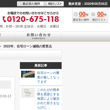
最終更新：2026年08月06日
00
00
件
件
最近見た物件
検討リスト
：9:00～18:00
定休日：火曜日・水曜日
>
2022年、住宅ローン減税の変更点
最新記事
住宅ローンの審
査が厳しくなっ
てます
このたびの熊本
県を震源とする
22-01-13
地震により被災
された皆さまな
らびに ...