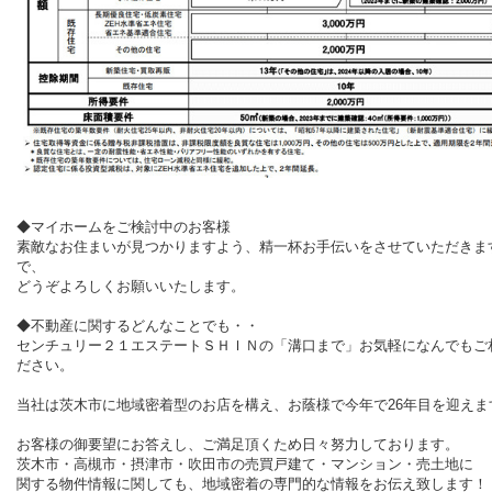
◆マイホームをご検討中のお客様
素敵なお住まいが見つかりますよう、精一杯お手伝いをさせていただきま
で、
どうぞよろしくお願いいたします。
◆不動産に関するどんなことでも・・
センチュリー２１エステートＳＨＩＮの「溝口まで」お気軽になんでもご
ださい。
当社は茨木市に地域密着型のお店を構え、お蔭様で今年で
26
年目を迎えま
お客様の御要望にお答えし、ご満足頂くため日々努力しております。
茨木市・高槻市・摂津市・吹田市の売買戸建て・マンション・売土地に
関する物件情報に関しても、地域密着の専門的な情報をお伝え致します！