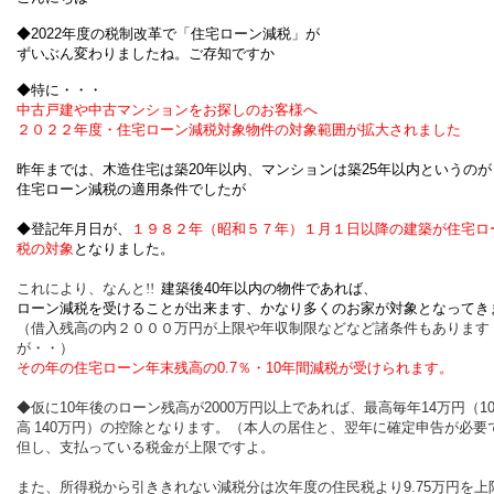
◆2022年度の税制改革で「住宅ローン減税」が
ずいぶん変わりましたね。ご存知ですか
◆特に・・・
中古戸建や中古マンションをお探しの
お客様へ
２０２２年度・住宅ローン減税対象物件の対象範囲が拡大されました
昨年までは、木造住宅は築
20
年以内、マンションは築
25
年以内というのが
住宅ローン減税の適用条件でしたが
◆登記年月日が、
１９８２年（昭和５７年）１月１日以降の建築が住宅ロ
税の対象
となりました。
これにより、なんと!!
建築後
40
年以内の物件であれば、
ローン減税を受けることが出来ます、かなり多くのお家が対象となってき
（借入残高の内２０００万円が上限や年収制限などなど諸条件もあります
が・・）
その年の住宅ローン年末残高の
0.7
％・
10
年間減税が受けられます。
◆仮に
10
年後のローン残高が
2000
万円以上であれば、最高毎年
14
万円（
1
高
140
万円）の控除となります。
（本人の居住と、翌年に確定申告が必要
但し、支払っている税金が上限ですよ。
また、所得税から引ききれない減税分は次年度の住民税より
9.75
万円を上