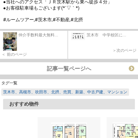
●当社へのアクセス「ＪＲ茨木駅から東へ徒歩４分」

●お客様駐車場もございます(*´▽｀*)

#ルームツアー
,
#茨木市
,
#不動産
,
#北摂
仲介手数料最大無料...
茨木市 中学校区に...
＞次のページ
＜ 前のページ
記事一覧ページへ
タグ一覧
茨木市、高槻市、吹田市、北摂、売買、新築、中古戸建、マンション
おすすめ物件