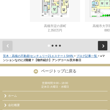
高槻市淀の原町
高槻市大字
2,350万円
88
茨木・高槻の不動産|センチュリー21エステートSHIN
>
ブログ記事一覧
>
●マ
ンションなのに2階建？【物件紹介】アンデコール茨木春日
ページトップに戻る
営業時間:9:00～18:00
定休日:火曜日・水曜日
ホーム
会社概要