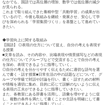
なかでも、国語では高位層の増加、数学では低位層の減少
が見られる。
これまで取り組んできた養精中型「共動学習」の成果が出
ているので、今後も取組みを継続・発展させ、安心して学
びを深められる「学習集団づくり」を基盤として進めてい
きたい。
◆学習向上に関する取組み
【国語】 ◎表現の仕方について捉え、自分の考えを表現す
る授業
■文章を読み、その内容や、比喩表現や情景描写などの表現
の仕方についてグループなどで交流することで自分の考え
を深め、表現できるように指導していく。
◎自分の考えを分かりやすく伝えるために適切な語句を選
んで書く・話す授業■日常生活の中の話題などについて、グ
ループや学級で対話や討論を行い、書く・話すための材料
や情報を適切に集め、目的に応じて誤解のないように伝え
る表現の工夫ができるように指導していきたい。
また、各教室にある辞書を活用し、語彙を増やすように促
し、複数の条件を満たして書くことや主語を明確にして書
くことができるように指導していく。