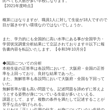
比べても人数が多い学校になります。
【2021年度時点】
概算にはなりますが、職員1人に対して生徒が18人ですので
目が届きやすい環境なのではないでしょうか。
また、学力的にも全国的に高い水準にある事が
全国学力・
学習状況調査分析結果にて立証されております※以下に報
告書内容を転記いたします。【令和3年10月分】
◆国語についての分析
本校生徒の正答率は各設問において、大阪府・全国の正答
率を上回っており、良好な結果であった。
また、無解答率も各設問において大阪府・全国を下回って
いた。
無解答率が最も高い問題でも、記述問題を諦めずに答えよ
うとする姿勢が身についている生徒が多いといえる。
課題として、まず、複数の条件を満たして記述することが
苦手な点が挙げられる。
とりわけ「正しい引用の仕方」が身についていない生徒の