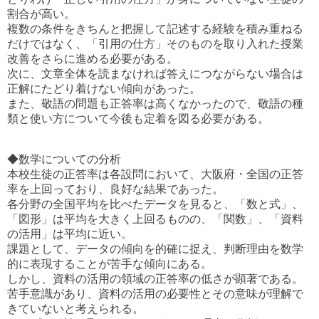
割合が高い。
複数の条件をきちんと把握して記述する経験を積み重ねる
だけではなく、「引用の仕方」そのものを取り入れた授業
改善をさらに進める必要がある。
次に、文章全体を読まなければ答えにつながらない場合は
正解にたどり着けない傾向があった。
また、敬語の問題も正答率は高くなかったので、敬語の種
類と使い方について今後も定着を図る必要がある。
◆数学についての分析
本校生徒の正答率は各設問において、大阪府・全国の正答
率を上回っており、良好な結果であった。
各分野の全国平均を比べたデータを見ると、「数と式」、
「図形」は平均を大きく上回るものの、「関数」、「資料
の活用」は平均に近い。
課題として、データの傾向を的確に捉え、判断理由を数学
的に表現することが苦手な傾向にある。
しかし、資料の活用の領域の正答率の低さが顕著である。
苦手意識があり、資料の活用の必要性とその意味が理解で
きていないと考えられる。