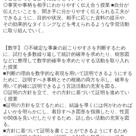
◎事実や事柄を相手にわかりやすく伝え合う授業 ■自分が
伝えたいことを、聞き手に分かりやすく伝えられる工夫が
できるように、目的や状況、相手に応じた資料の提示や、
その効果的なタイミングなどを考えられるような学習活動
に取り組んでいく。
【数学】 ◎不確定な事象の起こりやすさを判断するため
に、試行を多数繰り返して統計的確率を求めたり、樹形図
などに整理して数学的確率を求めたりする活動を取り入れ
た授業
■判断の理由を数学的な表現を用いて説明できるようにする
ために、説明すべき事柄とその根拠の両方を示し、確率を
用いて的確に説明できるよう言語活動の充実を図る。
◎証明の方針を立て、その方針に基づいて証明を進めてい
く授業
■証明の方針を立てるために、結論を導くには何がわかれば
よいかを明らかにし、着目すべき図形を指摘したり、性質
や関係を見いだしたりするため、話し合い活動の充実を図
る。
■方針に基づいて証明を書くことができるようにするため