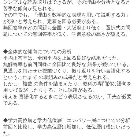
シンプルな読み取りはできるが、その理由や分析となると
苦手な傾向が見られる。
その中でも、「理由を数学的な表現を用いて説明する力」
が弱いと考えられ、定着を図る必要がある。
無回答率がどの問題も全国・大阪府より低く、選択式の問
題についての無回答率が低く、学習意欲の高さが窺える。
◆全体的な傾向についての分析
平均正答率は、全国平均を上回る良好な結果 だった。
無解答率も前回同様に全国比で良好な 結果が続いている。
見通しを持たせた授業づくり、振り返りを行い言語化する
というこれまで の取組みの成果だと考えられる。
しかし、複数 の条件を踏まえたり、教科の専門的な語句を
用 いて記述したりすることに課題がある。
考えを 言語化するときにどう表現させるのか、工夫が必要
である。
◆学力高位層と学力低位層、エンパワー層についての分析
前回と比較し、学力高位層は増加し、低位層は横ばいだっ
た。