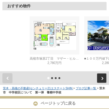
おすすめ物件
高槻市塚原2丁目 マザー・ヒルズ高槻
2,780万円
2,2
茨木・高槻の不動産|センチュリー21エステートSHIN
>
ブログ記事一覧
>
茨木
市 中学校区について 第一弾 養精中学校
ページトップに戻る