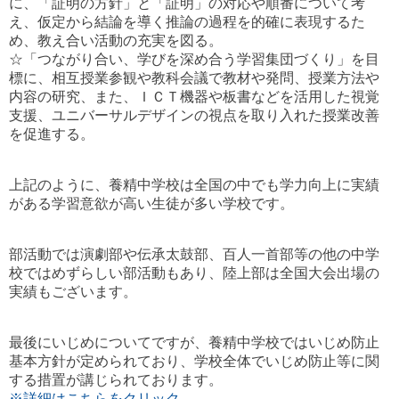
に、「証明の方針」と「証明」の対応や順番について考
え、仮定から結論を導く推論の過程を的確に表現するた
め、教え合い活動の充実を図る。
☆「つながり合い、学びを深め合う学習集団づくり」を目
標に、相互授業参観や教科会議で教材や発問、授業方法や
内容の研究、また、ＩＣＴ機器や板書などを活用した視覚
支援、ユニバーサルデザインの視点を取り入れた授業改善
を促進する。
上記のように、養精中学校は全国の中でも学力向上に実績
がある学習意欲が高い生徒が多い学校です。
部活動では演劇部や伝承太鼓部、百人一首部等の他の中学
校ではめずらしい部活動もあり、
陸上部は全国大会出場の
実績もございます。
最後にいじめについてですが、養精中学校ではいじめ防止
基本方針が定められており、学校全体でいじめ防止等に関
する措置が講じられております。
※詳細はこちらをクリック