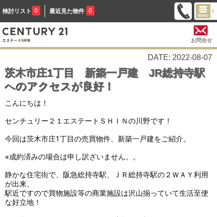
0
0
検討リスト
最近見た物件
お問合せ
DATE: 2022-08-07
茨木市庄1丁目 新築一戸建 JR総持寺駅
へのアクセスが良好！
こんにちは！

センチュリー２１エステートＳＨＩＮの川野です！
今回は茨木市庄1丁目の売買物件、新築一戸建をご紹介。

※成約済みの場合は申し訳ざいません。。

静かな住宅街で、阪急総持寺駅、ＪＲ総持寺駅の２ＷＡＹ利用
が出来、
駅近ですので買物施設等の商業施設は沢山揃っていて生活至便
な好立地！
