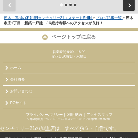
茨木・高槻の不動産|センチュリー21エステートSHIN
>
ブログ記事一覧
>
茨木
市庄1丁目 新築一戸建 JR総持寺駅へのアクセスが良好！
ページトップに戻る
営業時間:9:00～18:00
定休日:火曜日・水曜日
ホーム
会社概要
お問い合わせ
PCサイト
プライバシーポリシー
利用規約
｜アクセスマップ
｜
Copyright(c) センチュリー21 エステートSHIN All rights reserved.
センチュリー21の加盟店は、すべて独立・自営です。