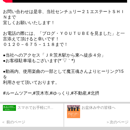
お問い合わせは是非、当社センチュリー２１エステートＳＨＩ
Ｎまで

宜しくお願いいたします！

お電話の際には、「ブログ・ＹＯＵＴＵＢＥを見ました」と一
言添えて頂けると幸いです！

０１２０－６７５－１１８まで！

●当社へのアクセス「ＪＲ茨木駅から東へ徒歩４分」

●お客様駐車場もございます(*´▽｀*)

●動画内、使用楽曲の一部として魔王魂さんよりヒーリング15
を

利用させて頂いております。

#ルームツアー
,
#茨木市
,
#ゆっくり
,
#不動産
,
#北摂
スマホでお手軽に!!...
お盆休み中の皆様へ
＜ 前のページ
＞次のページ