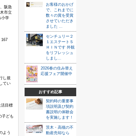
お客様のおかげ
、阪急
で、これまでに
茨木市立
数々の賞を受賞
条小学
させていただき
ました ...
センチュリー２
167
１エステートＳ
ＨＩＮです 外観
をリフレッシュ
しまし...
2026春の住み替え
応援フェア開催中
行し規
してい
おすすめ記事
契約時の重要事
生活目標
項説明及び契約
書説明の体験会
の子ども
を実施します！
茨木・高槻の不
のよう
動産売却なら