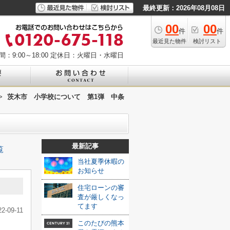
最終更新：2026年08月08日
00
00
件
件
最近見た物件
検討リスト
：9:00～18:00
定休日：火曜日・水曜日
>
茨木市 小学校について 第1弾 中条
最新記事
覧
当社夏季休暇の
お知らせ
住宅ローンの審
査が厳しくなっ
てます
22-09-11
このたびの熊本