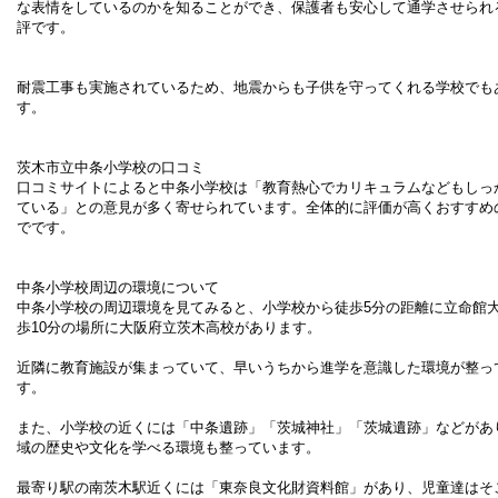
な表情をしているのかを知ることができ、保護者も安心して通学させられ
評です。
耐震工事も実施されているため、地震からも子供を守ってくれる学校でも
す。
茨木市立中条小学校の口コミ
口コミサイトによると中条小学校は「教育熱心でカリキュラムなどもしっ
ている」との意見が多く寄せられています。
全体的に評価が高くおすすめ
でです。
中条小学校周辺の環境について
中条小学校の周辺環境を見てみると、小学校から徒歩
5
分の距離に立命館
歩
10
分の場所に大阪府立茨木高校があります。
近隣に教育施設が集まっていて、早いうちから進学を意識した環境が整っ
す。
また、小学校の近くには「中条遺跡」「茨城神社」「茨城遺跡」などがあ
域の歴史や文化を学べる環境も整っています。
最寄り駅の南茨木駅近くには「東奈良文化財資料館」があり、児童達はそ