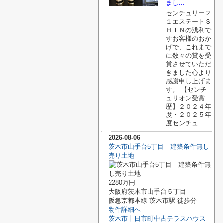
まし...
センチュリー２
１エステートＳ
ＨＩＮの浅利で
すお客様のおか
げで、これまで
に数々の賞を受
賞させていただ
きました心より
感謝申し上げま
す。 【センチ
ュリオン受賞
歴】２０２４年
度・２０２５年
度センチュ...
2026-08-06
茨木市山手台5丁目 建築条件無し
売り土地
2280万円
大阪府茨木市山手台５丁目
阪急京都本線 茨木市駅 徒歩分
物件詳細へ
茨木市十日市町中古テラスハウス