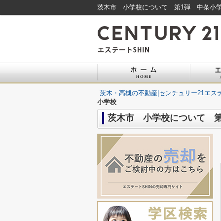
茨木市 小学校について 第1弾 中条小学
茨木・高槻の不動産|センチュリー21エステ
小学校
茨木市 小学校について 第