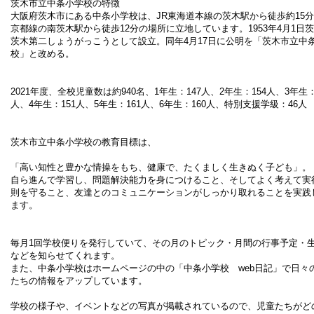
茨木市立中条小学校の特徴
大阪府茨木市にある中条小学校は、
JR
東海道本線の茨木駅から徒歩約
15
分
京都線の南茨木駅から徒歩
12
分の場所に立地しています。1953年4月1日
茨木第二しょうがっこうとして設立。同年4月17日に公明を「茨木市立中
校」と改める。
2021
年度
、全校児童数は約
940
名、
1年生：147人、2年生：154人、3年生：
人、4年生：151人、5年生：161人、6年生：160人、
特別支援学級：46人
茨木市立中条小学校の教育目標は、
「高い知性と豊かな情操をもち、健康で、たくましく生きぬく子ども」。
自ら進んで学習し、問題解決能力を身につけること、そしてよく考えて実
則を守ること、友達とのコミュニケーションがしっかり取れることを実践
ます。
毎月
1
回学校便りを発行していて、その月のトピック・月間の行事予定・
などを知らせてくれます。
また、中条小学校はホームページの中の「中条小学校
web
日記」で日々
たちの情報をアップしています。
学校の様子や、イベントなどの写真が掲載されているので、児童たちがど