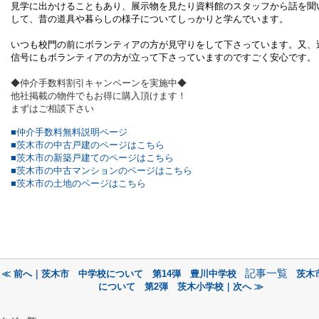
見学に出かけることもあり、展示物を見たり資料館のスタッフから話を聞
して、昔の道具や暮らしの様子についてしっかりと学んでいます。
いつも校門の前にボランティアの方が見守りをして下さっています。又、
信号にもボランティアの方が立って下さっていますのですごく安心です。
◆仲介手数料割引キャンペーンを実施中◆
他社掲載の物件でもお得に購入頂けます！
まずはご相談下さい
■仲介手数料無料説明ページ
■茨木市の中古戸建のページはこちら
■茨木市の新築戸建てのページはこちら
■茨木市の中古マンションのページはこちら
■茨木市の土地のページはこちら
記事一覧
≪ 前へ｜茨木市 中学校について 第14弾 豊川中学校
茨木
について 第2弾 茨木小学校｜次へ ≫