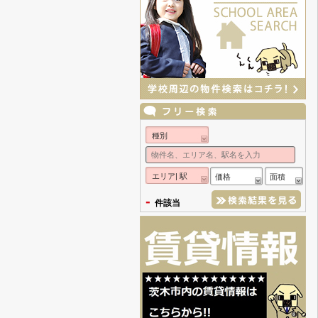
種別
エリア| 駅
価格
面積
-
件該当