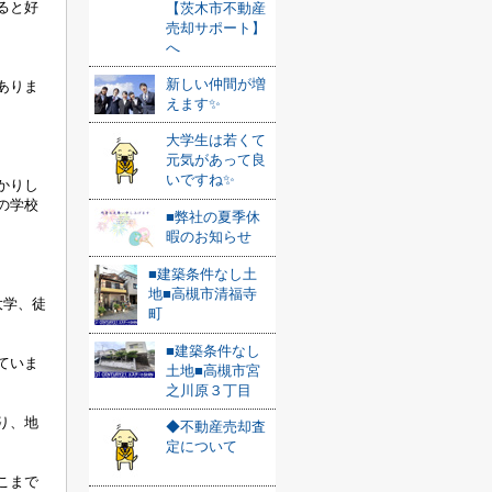
ると好
【茨木市不動産
売却サポート】
へ
新しい仲間が増
ありま
えます✨
大学生は若くて
元気があって良
いですね✨
かりし
の学校
■弊社の夏季休
暇のお知らせ
■建築条件なし土
地■高槻市清福寺
大学、徒
町
■建築条件なし
ていま
土地■高槻市宮
之川原３丁目
り、地
◆不動産売却査
定について
こまで