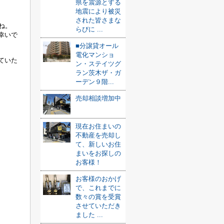
県を震源とする
地震により被災
された皆さまな
ね。
らびに ...
幸いで
■分譲貸オール
電化マンショ
ていた
ン・ステイツグ
ラン茨木ザ・ガ
ーデン９階...
売却相談増加中
現在お住まいの
不動産を売却し
て、新しいお住
まいをお探しの
お客様！
お客様のおかげ
で、これまでに
数々の賞を受賞
させていただき
ました ...