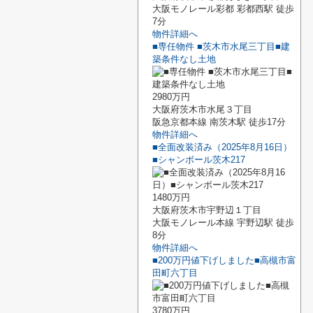
大阪モノレール彩都 彩都西駅 徒歩
7分
物件詳細へ
■専任物件 ■茨木市水尾三丁目■建
築条件なし土地
2980万円
大阪府茨木市水尾３丁目
阪急京都本線 南茨木駅 徒歩17分
物件詳細へ
■全面改装済み（2025年8月16日）
■シャンボール茨木217
1480万円
大阪府茨木市宇野辺１丁目
大阪モノレール本線 宇野辺駅 徒歩
8分
物件詳細へ
■200万円値下げしました■高槻市富
田町六丁目
3780万円