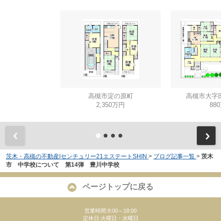
高槻市淀の原町
高槻市大字
2,350万円
88
茨木・高槻の不動産|センチュリー21エステートSHIN
>
ブログ記事一覧
>
茨木
市 中学校について 第14弾 豊川中学校
ページトップに戻る
営業時間:9:00～18:00
定休日:火曜日・水曜日