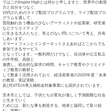
ではこの
Inspire Highとは何かと申しますと、世界中の創造
力と自分をつなぐ、
10代のためのライブ配信プログラムです。ライブ配信プロ
グラムを通して、
普段触れ合う機会の少ないアーティストや起業家、研究者
などクリエイティブ
に生きる大人たちと、答えのない問いについて考え、共有
しあいます。
スマートフォンとインターネットさえあればどこからでも
参加できるサービス
となっています。一般利用だけでなく、自治体や公立私立
の中学校、高校と
連携し、総合的な探求の時間、キャリア教育やクリエイテ
ィブ教育の教材と
して数多く活用されており、経済産業省の2020年度「未来
の教室」実証実験、
及びEdTEch導入補助金対象事業にも採択されています。
茨木市としては、子供たちが変化が激しく予測困難な社会
と生きていく
ためには、
新たな事を創造する、他者と協同して取り組
む、困難に