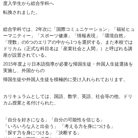
度入学生から総合学科へ
転換されました。
総合学科では、
2
年次に「国際コミュニケーション」「福祉ヒュ
ーマニティー」「スポーツ健康」「情報表現」「環境自然」
「理数」の
6
つのエリアの中から
1
つを選択する。また本校では
ドリカム（正式な科目名は「産業社会と人間」）と呼ばれる講
座が設置されている。
2015
年度より日本語指導が必要な帰国生徒・外国人生徒選抜を
実施し、外国からの
帰国生徒や外国人生徒を積極的に受け入れられております。
カリキュラムとしては、国語、数学、英語、社会等の他、ドリ
カム授業と名付けられた、
「自分を好きになる」「自分の可能性を信じる」
「いろいろな人と出会う」
「考える力を身につける」
「探す力を身につける」「決断する」