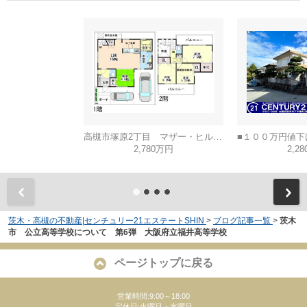
高槻市塚原2丁目 マザー・ヒルズ高槻
2,780万円
2,2
茨木・高槻の不動産|センチュリー21エステートSHIN
>
ブログ記事一覧
>
茨木
市 公立高等学校について 第6弾 大阪府立福井高等学校
ページトップに戻る
営業時間:9:00～18:00
定休日:火曜日・水曜日