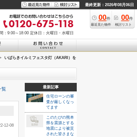
最終更新：2026年08月06日
00
00
件
件
最近見た物件
検討リスト
：9:00～18:00
定休日：火曜日・水曜日
>
いばらきイルミフェスタ灯（AKARI）を
最新記事
一覧
住宅ローンの審
査が厳しくなっ
てます
このたびの熊本
県を震源とする
22-12-08
地震により被災
された皆さまな