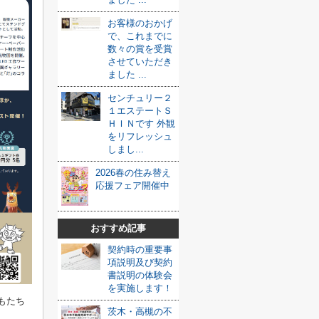
お客様のおかげ
で、これまでに
数々の賞を受賞
させていただき
ました ...
センチュリー２
１エステートＳ
ＨＩＮです 外観
をリフレッシュ
しまし...
2026春の住み替え
応援フェア開催中
おすすめ記事
契約時の重要事
項説明及び契約
書説明の体験会
を実施します！
もたち
茨木・高槻の不