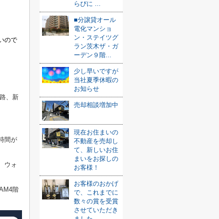
らびに ...
■分譲貸オール
電化マンショ
ン・ステイツグ
いので
ラン茨木ザ・ガ
ーデン９階...
少し早いですが
当社夏季休暇の
お知らせ
路、新
売却相談増加中
現在お住まいの
時間が
不動産を売却し
て、新しいお住
まいをお探しの
、ウォ
お客様！
お客様のおかげ
AM4階
で、これまでに
数々の賞を受賞
させていただき
ました ...