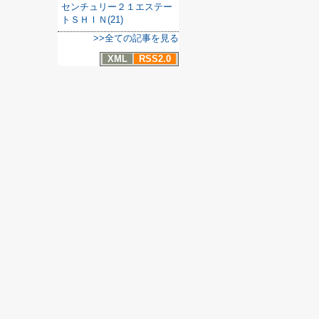
センチュリー２１エステー
トＳＨＩＮ(21)
>>全ての記事を見る
XML
RSS2.0