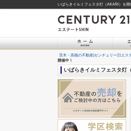
いばらきイルミフェスタ灯（AKARI）を開
茨木・高槻の不動産|センチュリー21エステ
開催中！
いばらきイルミフェスタ灯（