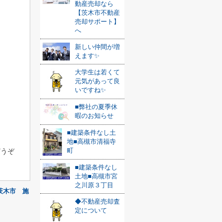
動産売却なら
【茨木市不動産
売却サポート】
へ
新しい仲間が増
えます✨
大学生は若くて
元気があって良
いですね✨
■弊社の夏季休
暇のお知らせ
■建築条件なし土
地■高槻市清福寺
町
どうぞ
■建築条件なし
土地■高槻市宮
之川原３丁目
茨木市 施
◆不動産売却査
定について