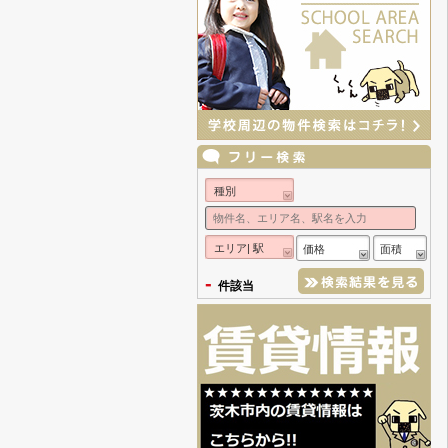
種別
エリア| 駅
価格
面積
-
件該当