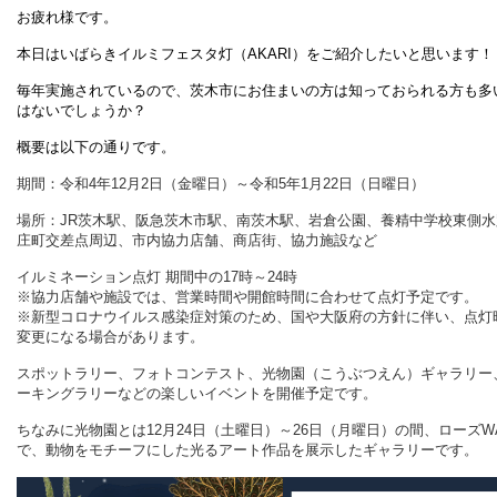
お疲れ様です。
本日はいばらきイルミフェスタ灯（AKARI）をご紹介したいと思います！
毎年実施されているので、茨木市にお住まいの方は知っておられる方も多
はないでしょうか？
概要は以下の通りです。
期間：令和4年12月2日（金曜日）～令和5年1月22日（日曜日）
場所：JR茨木駅、阪急茨木市駅、南茨木駅、岩倉公園、養精中学校東側水
庄町交差点周辺、市内協力店舗、商店街、協力施設など
イルミネーション点灯 期間中の17時～24時
※協力店舗や施設では、営業時間や開館時間に合わせて点灯予定です。
※新型コロナウイルス感染症対策のため、国や大阪府の方針に伴い、点灯
変更になる場合があります。
スポットラリー、フォトコンテスト、光物園（こうぶつえん）ギャラリー
ーキングラリーなどの楽しいイベントを開催予定です。
ちなみに光物園とは
12月24日（土曜日）～26日（月曜日）の間、ローズW
で、動物をモチーフにした光るアート作品を展示したギャラリーです。