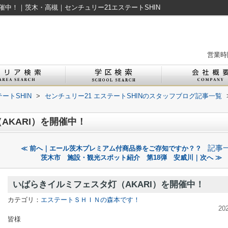
催中！｜茨木・高槻｜センチュリー21エステートSHIN
営業時間
ートSHIN
>
センチュリー21 エステートSHINのスタッフブログ記事一覧
AKARI）を開催中！
記事
≪ 前へ｜エール茨木プレミアム付商品券をご存知ですか？？
茨木市 施設・観光スポット紹介 第18弾 安威川｜次へ ≫
いばらきイルミフェスタ灯（AKARI）を開催中！
カテゴリ：
エステートＳＨＩＮの森本です！
20
皆様