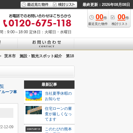
最終更新：2026年08月08日
00
00
件
件
最近見た物件
検討リスト
：9:00～18:00
定休日：火曜日・水曜日
>
茨木市 施設・観光スポット紹介 第18
最新記事
覧
ハイルーフ車
当社夏季休暇の
お知らせ
住宅ローンの審
査が厳しくなっ
てます
22-12-09
このたびの熊本