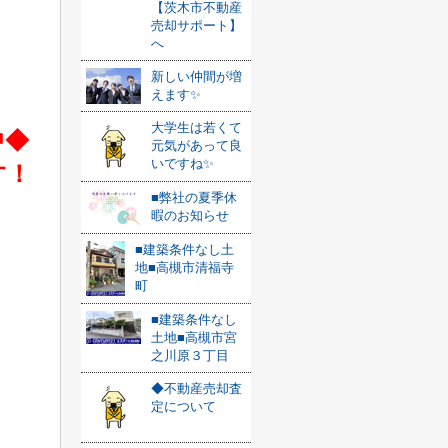
【茨木市不動産
売却サポート】
へ
新しい仲間が増
えます✨
大学生は若くて
中◆
元気があって良
いですね✨
す！
■弊社の夏季休
暇のお知らせ
■建築条件なし土
地■高槻市清福寺
町
■建築条件なし
土地■高槻市宮
之川原３丁目
◆不動産売却査
定について