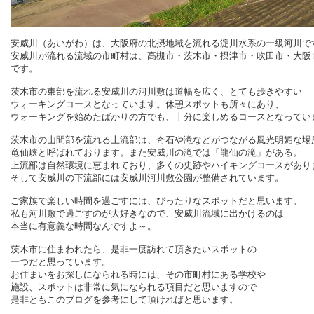
安威川（あいがわ）は、大阪府の北摂地域を流れる淀川水系の一級河川で
安威川が流れる流域の市町村は、高槻市・茨木市・摂津市・吹田市・大阪
です。
茨木市の東部を流れる安威川の河川敷は道幅を広く、とても歩きやすい
ウォーキングコースとなっています。休憩スポットも所々にあり、
ウォーキングを始めたばかりの方でも、十分に楽しめるコースとなってい
茨木市の山間部を流れる上流部は、奇石や滝などがつながる風光明媚な場
竜仙峡と呼ばれております。また安威川の滝では「龍仙の滝」がある。
上流部は自然環境に恵まれており、多くの史跡やハイキングコースがあり
そして安威川の下流部には安威川河川敷公園が整備されています。
ご家族で楽しい時間を過ごすには、ぴったりなスポットだと思います。
私も河川敷で過ごすのが大好きなので、安威川流域に出かけるのは
本当に有意義な時間なんですよ～。
茨木市に住まわれたら、是非一度訪れて頂きたいスポットの
一つだと思っています。
お住まいをお探しになられる時には、その市町村にある学校や
施設、スポットは非常に気になられる項目だと思いますので
是非ともこのブログを参考にして頂ければと思います。