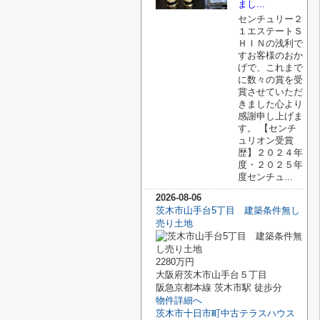
まし...
センチュリー２
１エステートＳ
ＨＩＮの浅利で
すお客様のおか
げで、これまで
に数々の賞を受
賞させていただ
きました心より
感謝申し上げま
す。 【センチ
ュリオン受賞
歴】２０２４年
度・２０２５年
度センチュ...
2026-08-06
茨木市山手台5丁目 建築条件無し
売り土地
2280万円
大阪府茨木市山手台５丁目
阪急京都本線 茨木市駅 徒歩分
物件詳細へ
茨木市十日市町中古テラスハウス