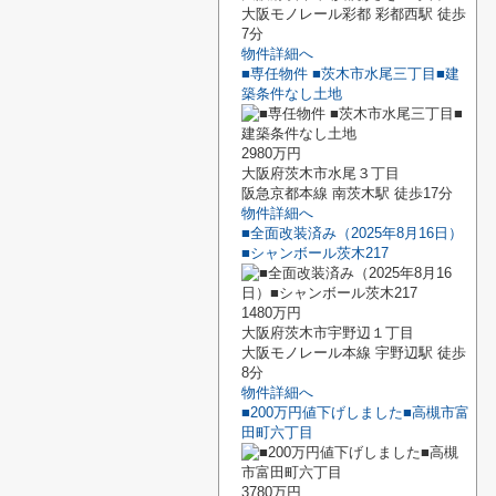
大阪モノレール彩都 彩都西駅 徒歩
7分
物件詳細へ
■専任物件 ■茨木市水尾三丁目■建
築条件なし土地
2980万円
大阪府茨木市水尾３丁目
阪急京都本線 南茨木駅 徒歩17分
物件詳細へ
■全面改装済み（2025年8月16日）
■シャンボール茨木217
1480万円
大阪府茨木市宇野辺１丁目
大阪モノレール本線 宇野辺駅 徒歩
8分
物件詳細へ
■200万円値下げしました■高槻市富
田町六丁目
3780万円