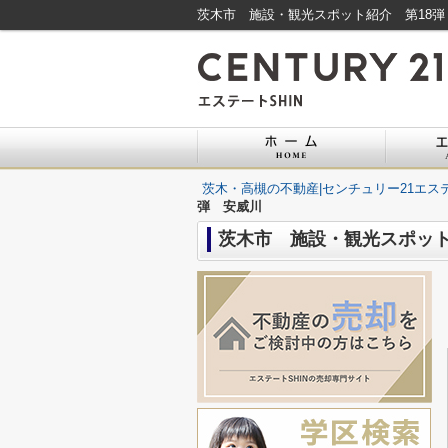
茨木市 施設・観光スポット紹介 第18弾
茨木・高槻の不動産|センチュリー21エステ
弾 安威川
茨木市 施設・観光スポット