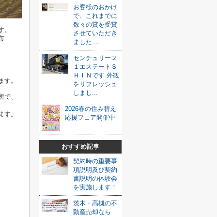
お客様のおかげ
で、これまでに
数々の賞を受賞
す。
させていただき
市
ました ...
センチュリー２
１エステートＳ
ＨＩＮです 外観
ます。
をリフレッシュ
しまし...
所で、
2026春の住み替え
ます。
応援フェア開催中
おすすめ記事
契約時の重要事
項説明及び契約
書説明の体験会
を実施します！
茨木・高槻の不
動産売却なら