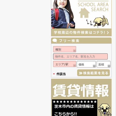
種別
エリア| 駅
価格
面積
-
件該当