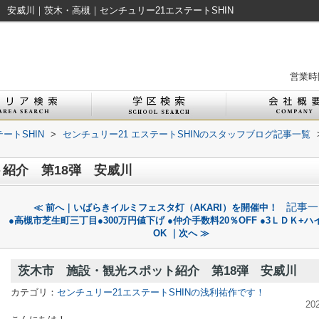
 安威川｜茨木・高槻｜センチュリー21エステートSHIN
営業時間
ートSHIN
>
センチュリー21 エステートSHINのスタッフブログ記事一覧
紹介 第18弾 安威川
記事一
≪ 前へ｜いばらきイルミフェスタ灯（AKARI）を開催中！
●高槻市芝生町三丁目●300万円値下げ ●仲介手数料20％OFF ●3ＬＤＫ+
OK ｜次へ ≫
茨木市 施設・観光スポット紹介 第18弾 安威川
カテゴリ：
センチュリー21エステートSHINの浅利祐作です！
20