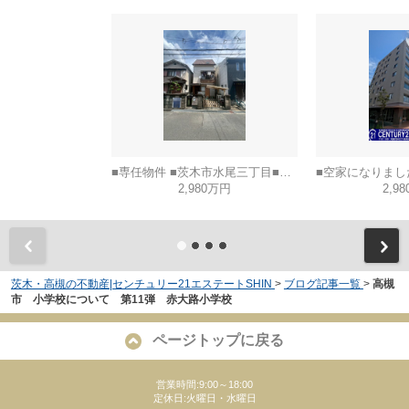
■専任物件 ■茨木市水尾三丁目■建築条件なし土地
2,980万円
2,9
茨木・高槻の不動産|センチュリー21エステートSHIN
>
ブログ記事一覧
>
高槻
市 小学校について 第11弾 赤大路小学校
ページトップに戻る
営業時間:9:00～18:00
定休日:火曜日・水曜日