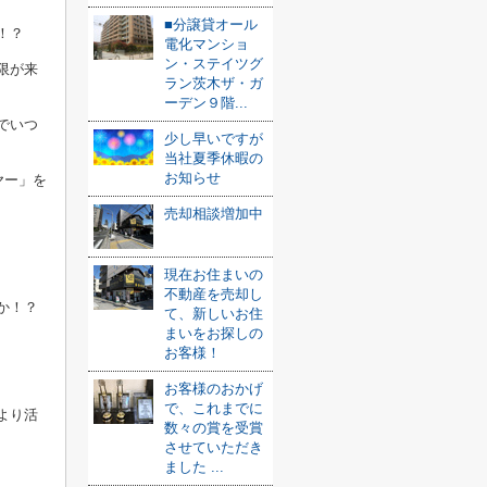
■分譲貸オール
！？
電化マンショ
ン・ステイツグ
限が来
ラン茨木ザ・ガ
ーデン９階...
でいつ
少し早いですが
当社夏季休暇の
お知らせ
ヤー」を
売却相談増加中
現在お住まいの
不動産を売却し
か！？
て、新しいお住
まいをお探しの
お客様！
お客様のおかげ
で、これまでに
より活
数々の賞を受賞
させていただき
ました ...