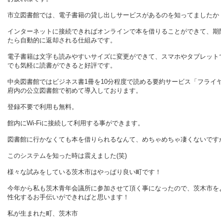
市立図書館では、電子書籍の貸し出しサービスがあるのを知ってましたか
インターネットに接続できればオンラインで本を借りることができて、期
たら自動的に返却される仕組みです。
電子書籍は文字も読みやすいサイズに変更ができて、スマホやタブレット
でも気軽に読書ができると好評です。
中央図書館ではビジネス書1冊を10分程度で読める要約サービス「フライ
府内の公立図書館で初めて導入しております。
登録不要で利用も無料。
館内にWi-Fiに接続して利用する事ができます。
図書館に行かなくても本を借りられるなんて、めちゃめちゃ凄くないです
このシステムを知った時は震えました(笑)
様々な試みをしている茨木市はやっぱり良い町です！
今年から私も茨木青年会議所に参加させて頂く事になったので、茨木市を
性化するお手伝いができればと思います！
私が生まれた町、茨木市