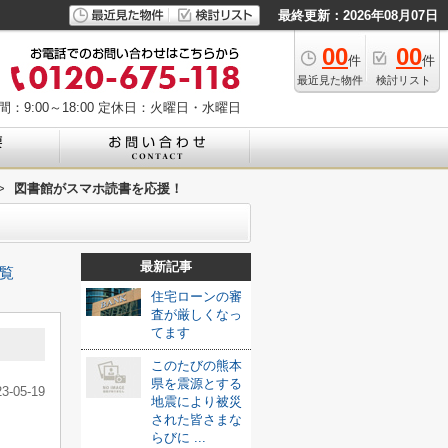
最終更新：2026年08月07日
00
00
件
件
最近見た物件
検討リスト
：9:00～18:00
定休日：火曜日・水曜日
>
図書館がスマホ読書を応援！
最新記事
覧
住宅ローンの審
査が厳しくなっ
てます
このたびの熊本
県を震源とする
23-05-19
地震により被災
された皆さまな
らびに ...