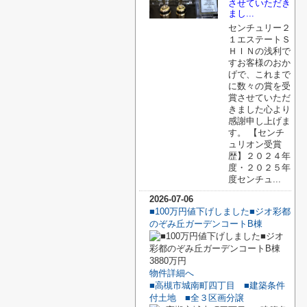
させていただき
まし...
センチュリー２
１エステートＳ
ＨＩＮの浅利で
すお客様のおか
げで、これまで
に数々の賞を受
賞させていただ
きました心より
感謝申し上げま
す。 【センチ
ュリオン受賞
歴】２０２４年
度・２０２５年
度センチュ...
2026-07-06
■100万円値下げしました■ジオ彩都
のぞみ丘ガーデンコートB棟
3880万円
物件詳細へ
■高槻市城南町四丁目 ■建築条件
付土地 ■全３区画分譲