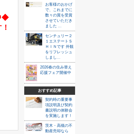
お客様のおかげ
で、これまでに
数々の賞を受賞
中◆
させていただき
す！
ました ...
センチュリー２
１エステートＳ
ＨＩＮです 外観
をリフレッシュ
しまし...
2026春の住み替え
応援フェア開催中
おすすめ記事
契約時の重要事
項説明及び契約
書説明の体験会
を実施します！
茨木・高槻の不
動産売却なら