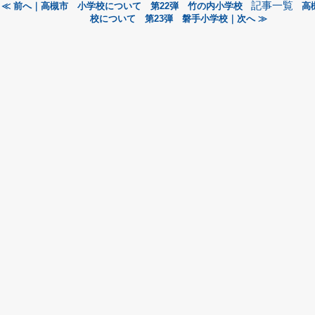
記事一覧
≪ 前へ｜高槻市 小学校について 第22弾 竹の内小学校
高
校について 第23弾 磐手小学校｜次へ ≫