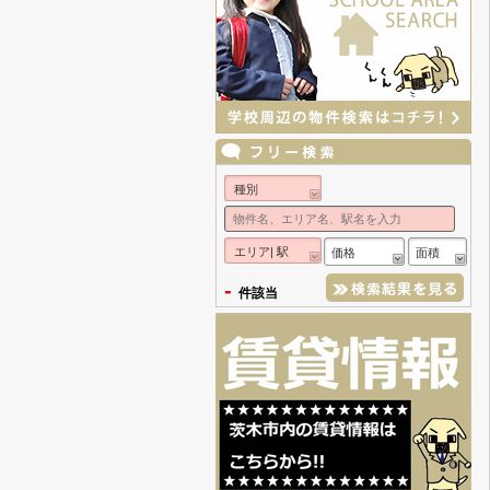
種別
エリア| 駅
価格
面積
-
件該当