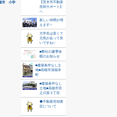
【茨木市不動産
槻市 小学
売却サポート】
へ
新しい仲間が増
えます✨
大学生は若くて
元気があって良
いですね✨
■弊社の夏季休
暇のお知らせ
■建築条件なし土
地■高槻市清福寺
町
■建築条件なし
土地■高槻市宮
之川原３丁目
◆不動産売却査
定について