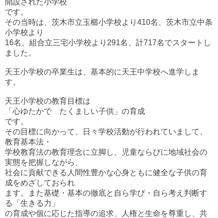
開設された小学校
です。
その当時は、茨木市立玉櫛小学校より410名、茨木市立中条
小学校より
16名、組合立三宅小学校より291名、計717名でスタートし
ました。
天王小学校の卒業生は、基本的に天王中学校へ進学しま
す。
天王小学校の教育目標は
「心ゆたかで たくましい子供」の育成
です。
その目標に向かって、日々学校活動が行われていまして、
教育基本法・
学校教育法の教育理念に立脚し、児童ならびに地域社会の
実態を把握しながら、
社会に貢献できる人間性豊かな心身ともに健全な子供の育
成をめざしておられ
ます。また基礎・基本の徹底と自ら学び・自ら考え判断す
る「生きる力」
の育成や個に応じた指導の追求、人権と生命を尊重し、共