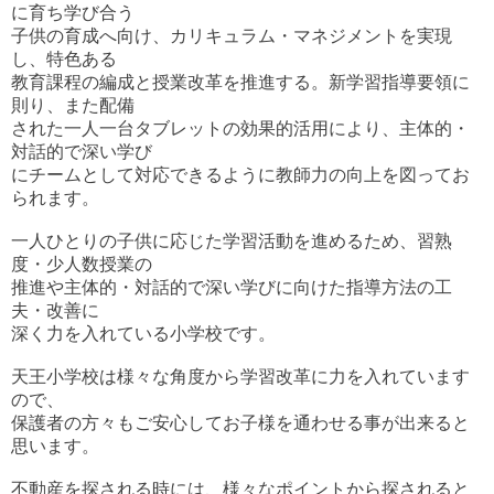
に育ち学び合う
子供の育成へ向け、カリキュラム・マネジメントを実現
し、特色ある
教育課程の編成と授業改革を推進する。新学習指導要領に
則り、また配備
された一人一台タブレットの効果的活用により、主体的・
対話的で深い学び
にチームとして対応できるように教師力の向上を図ってお
られます。
一人ひとりの子供に応じた学習活動を進めるため、習熟
度・少人数授業の
推進や主体的・対話的で深い学びに向けた指導方法の工
夫・改善に
深く力を入れている小学校です。
天王小学校は様々な角度から学習改革に力を入れています
ので、
保護者の方々もご安心してお子様を通わせる事が出来ると
思います。
不動産を探される時には、様々なポイントから探されると