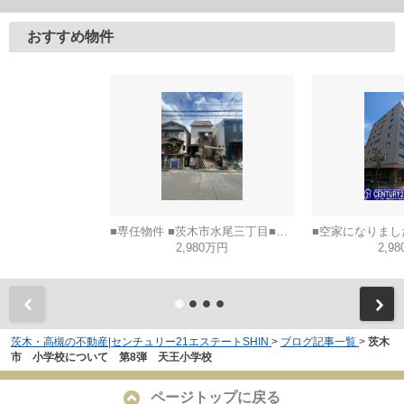
おすすめ物件
■専任物件 ■茨木市水尾三丁目■建築条件なし土地
2,980万円
2,9
茨木・高槻の不動産|センチュリー21エステートSHIN
>
ブログ記事一覧
>
茨木
市 小学校について 第8弾 天王小学校
ページトップに戻る