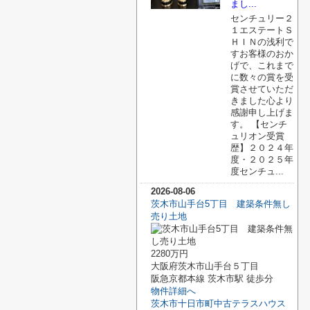
まし...
センチュリー２
１エステートＳ
ＨＩＮの浅利で
すお客様のおか
げで、これまで
に数々の賞を受
賞させていただ
きました心より
感謝申し上げま
す。 【センチ
ュリオン受賞
歴】２０２４年
度・２０２５年
度センチュ...
2026-08-06
茨木市山手台5丁目 建築条件無し
売り土地
2280万円
大阪府茨木市山手台５丁目
阪急京都本線 茨木市駅 徒歩分
物件詳細へ
茨木市十日市町中古テラスハウス