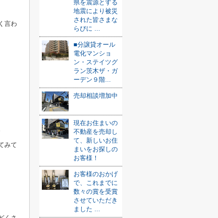
県を震源とする
地震により被災
された皆さまな
く言わ
らびに ...
■分譲貸オール
電化マンショ
ン・ステイツグ
ラン茨木ザ・ガ
ーデン９階...
売却相談増加中
現在お住まいの
。
不動産を売却し
て、新しいお住
てみて
まいをお探しの
お客様！
お客様のおかげ
で、これまでに
数々の賞を受賞
させていただき
ました ...
どくさ