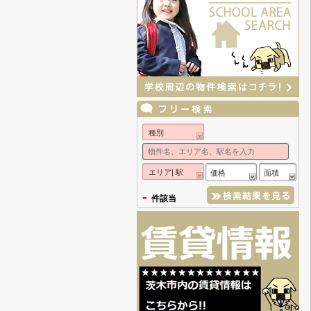
種別
エリア| 駅
価格
面積
-
件該当