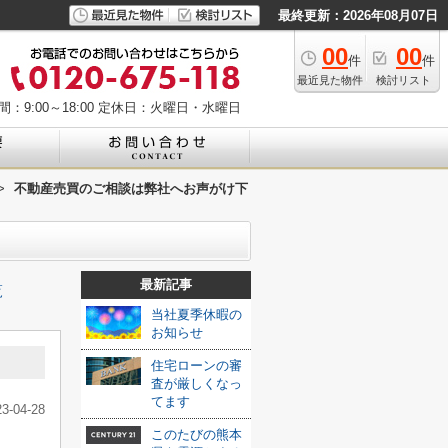
最終更新：2026年08月07日
00
00
件
件
最近見た物件
検討リスト
：9:00～18:00
定休日：火曜日・水曜日
>
不動産売買のご相談は弊社へお声がけ下
最新記事
覧
当社夏季休暇の
お知らせ
住宅ローンの審
査が厳しくなっ
てます
23-04-28
このたびの熊本