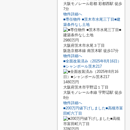
大阪モノレール彩都 彩都西駅 徒歩
7分
物件詳細へ
■専任物件 ■茨木市水尾三丁目■建
築条件なし土地
2980万円
大阪府茨木市水尾３丁目
阪急京都本線 南茨木駅 徒歩17分
物件詳細へ
■全面改装済み（2025年8月16日）
■シャンボール茨木217
1480万円
大阪府茨木市宇野辺１丁目
大阪モノレール本線 宇野辺駅 徒歩
8分
物件詳細へ
■200万円値下げしました■高槻市富
田町六丁目
3780万円