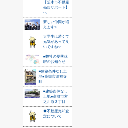
【茨木市不動産
売却サポート】
へ
新しい仲間が増
えます✨
大学生は若くて
元気があって良
いですね✨
■弊社の夏季休
暇のお知らせ
■建築条件なし土
地■高槻市清福寺
町
■建築条件なし
土地■高槻市宮
之川原３丁目
◆不動産売却査
定について