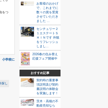
お客様のおかげ
で、これまでに
由をつ
数々の賞を受賞
させていただき
ました ...
センチュリー２
１エステートＳ
ＨＩＮです 外観
をリフレッシュ
しまし...
2026春の住み替え
応援フェア開催中
 小学校に
おすすめ記事
契約時の重要事
件探し
項説明及び契約
書説明の体験会
を実施します！
茨木・高槻の不
動産売却なら