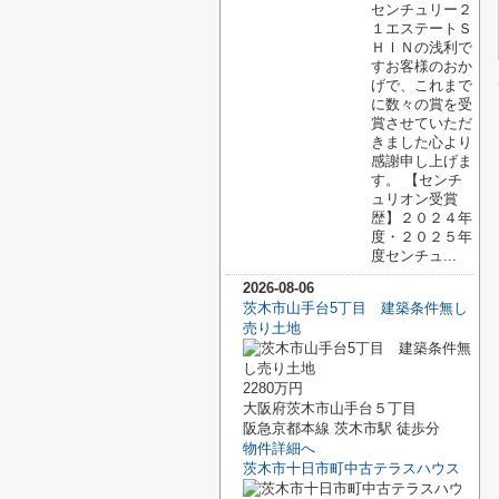
センチュリー２
１エステートＳ
ＨＩＮの浅利で
すお客様のおか
げで、これまで
に数々の賞を受
賞させていただ
きました心より
感謝申し上げま
す。 【センチ
ュリオン受賞
歴】２０２４年
度・２０２５年
度センチュ...
2026-08-06
茨木市山手台5丁目 建築条件無し
売り土地
2280万円
大阪府茨木市山手台５丁目
阪急京都本線 茨木市駅 徒歩分
物件詳細へ
茨木市十日市町中古テラスハウス