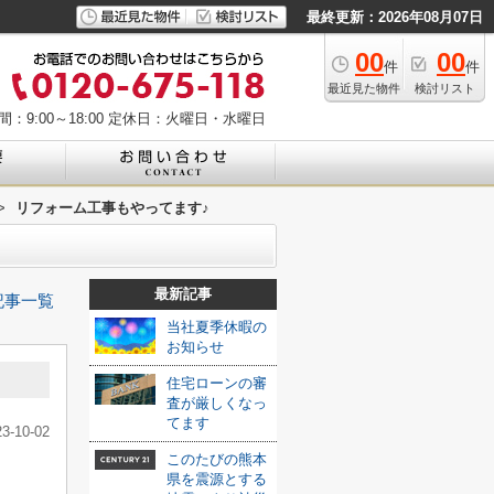
最終更新：2026年08月07日
00
00
件
件
最近見た物件
検討リスト
：9:00～18:00
定休日：火曜日・水曜日
>
リフォーム工事もやってます♪
最新記事
記事一覧
当社夏季休暇の
お知らせ
住宅ローンの審
査が厳しくなっ
てます
23-10-02
このたびの熊本
県を震源とする