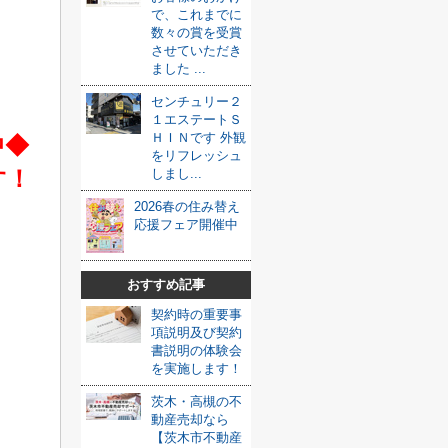
で、これまでに
数々の賞を受賞
させていただき
ました ...
センチュリー２
１エステートＳ
ＨＩＮです 外観
中◆
をリフレッシュ
す！
しまし...
2026春の住み替え
応援フェア開催中
おすすめ記事
契約時の重要事
項説明及び契約
書説明の体験会
を実施します！
茨木・高槻の不
動産売却なら
【茨木市不動産