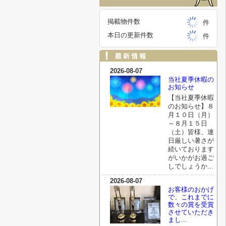
掲載物件数
件
本日の更新件数
件
2026-08-07
当社夏季休暇の
お知らせ
【当社夏季休暇
のお知らせ】８
月１０日（月）
～８月１５日
（土）皆様、連
日厳しい暑さが
続いております
がいかがお過ご
しでしょうか...
2026-08-07
お客様のおかげ
で、これまでに
数々の賞を受賞
させていただき
まし...