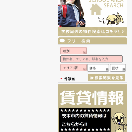
種別
エリア| 駅
価格
面積
-
件該当