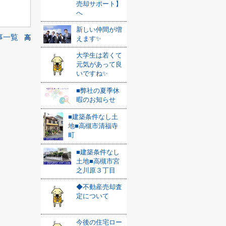
売却サポート】
へ
新しい仲間が増
事一覧
高
えます✨
大学生は若くて
元気があって良
いですね✨
■弊社の夏季休
暇のお知らせ
■建築条件なし土
地■高槻市清福寺
町
■建築条件なし
土地■高槻市宮
之川原３丁目
◆不動産売却査
定について
今後の住宅ロー