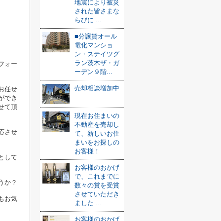
地震により被災
された皆さまな
らびに ...
■分譲貸オール
電化マンショ
ン・ステイツグ
ラン茨木ザ・ガ
フォー
ーデン９階...
売却相談増加中
お任せ
ができ
せて頂
現在お住まいの
不動産を売却し
応させ
て、新しいお住
まいをお探しの
お客様！
として
お客様のおかげ
で、これまでに
うか？
数々の賞を受賞
させていただき
もお気
ました ...
お客様のおかげ