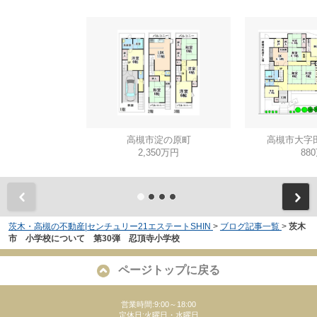
高槻市淀の原町
高槻市大字
2,350万円
88
茨木・高槻の不動産|センチュリー21エステートSHIN
>
ブログ記事一覧
>
茨木
市 小学校について 第30弾 忍頂寺小学校
ページトップに戻る
営業時間:9:00～18:00
定休日:火曜日・水曜日