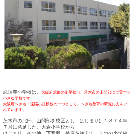
忍頂寺小学校は、
大阪府北部の衛星都市、茨木市の山間部に位置する
小さな学校です
大阪府へき地・遠隔小規模校の一つとして、へき地教育の研究に力をい
れています。
茨木市の北部、山間部を校区とし、はじまりは１８７４年
７月に発足した、大岩小学校から
はじまり、その他、下音羽、桑原を加えて、３つの小学校