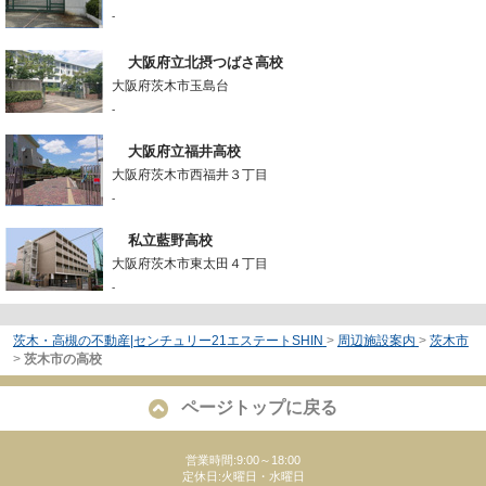
-
大阪府立北摂つばさ高校
大阪府茨木市玉島台
-
大阪府立福井高校
大阪府茨木市西福井３丁目
-
私立藍野高校
大阪府茨木市東太田４丁目
-
茨木・高槻の不動産|センチュリー21エステートSHIN
>
周辺施設案内
>
茨木市
>
茨木市の高校
ページトップに戻る
営業時間:9:00～18:00
定休日:火曜日・水曜日