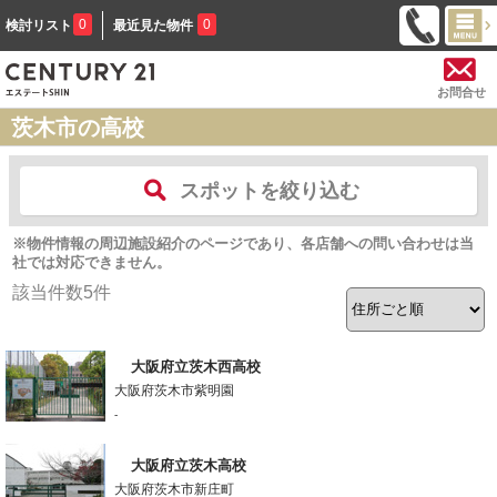
0
0
検討リスト
最近見た物件
お問合せ
茨木市の高校
スポットを絞り込む
※物件情報の周辺施設紹介のページであり、各店舗への問い合わせは当
社では対応できません。
該当件数
5
件
大阪府立茨木西高校
大阪府茨木市紫明園
-
大阪府立茨木高校
大阪府茨木市新庄町