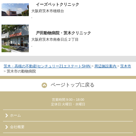
イーズペットクリニック
大阪府茨木市穂積台
-
戸田動物病院・茨木クリニック
大阪府茨木市南春日丘２丁目
-
茨木・高槻の不動産|センチュリー21エステートSHIN
>
周辺施設案内
>
茨木市
>
茨木市の動物病院
ページトップに戻る
営業時間:9:00～18:00
定休日:火曜日・水曜日
ホーム
会社概要