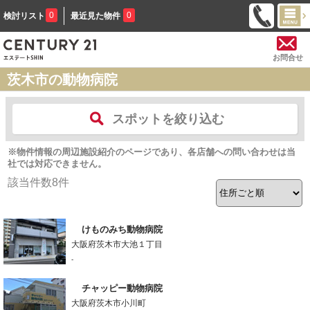
0
0
検討リスト
最近見た物件
お問合せ
茨木市の動物病院
スポットを絞り込む
※物件情報の周辺施設紹介のページであり、各店舗への問い合わせは当
社では対応できません。
該当件数
8
件
けものみち動物病院
大阪府茨木市大池１丁目
-
チャッピー動物病院
大阪府茨木市小川町