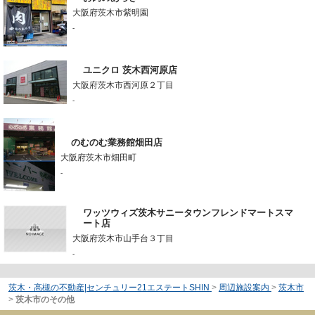
大阪府茨木市紫明園
-
ユニクロ 茨木西河原店
大阪府茨木市西河原２丁目
-
のむのむ業務館畑田店
大阪府茨木市畑田町
-
ワッツウィズ茨木サニータウンフレンドマートスマ
ート店
大阪府茨木市山手台３丁目
-
茨木・高槻の不動産|センチュリー21エステートSHIN
>
周辺施設案内
>
茨木市
>
茨木市のその他