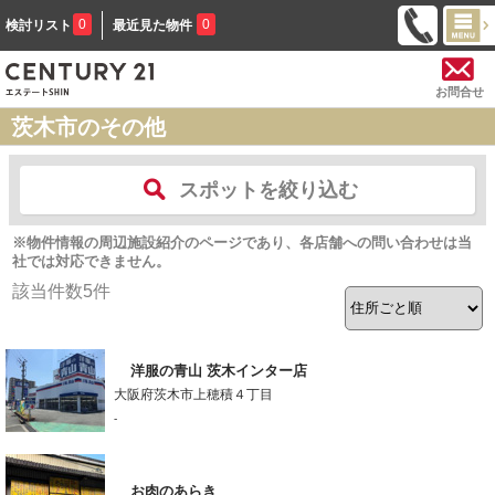
0
0
検討リスト
最近見た物件
お問合せ
茨木市のその他
スポットを絞り込む
※物件情報の周辺施設紹介のページであり、各店舗への問い合わせは当
社では対応できません。
該当件数
5
件
洋服の青山 茨木インター店
大阪府茨木市上穂積４丁目
-
お肉のあらき